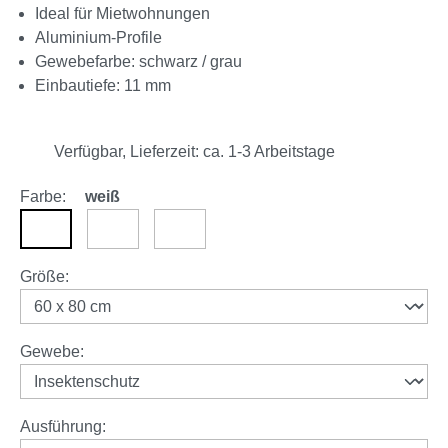
Ideal für Mietwohnungen
Aluminium-Profile
Gewebefarbe: schwarz / grau
Einbautiefe: 11 mm
Verfügbar, Lieferzeit: ca. 1-3 Arbeitstage
Farbe:
weiß
weiß
braun
anthrazit
auswählen
Größe
:
auswählen
Gewebe
:
auswählen
Ausführung
: