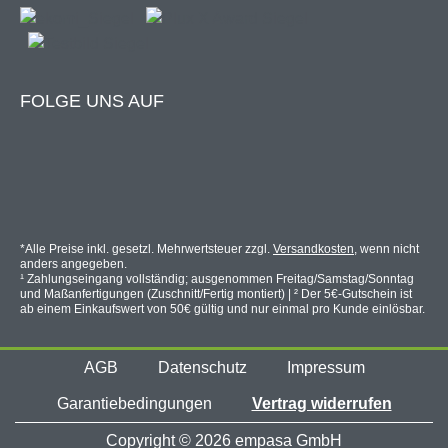
Bestellgröße (B x H)
Max. lichtes Maß
60 x 80 cm
57 x 77 cm
FOLGE UNS AUF
80 x 100 cm
77 x 97 cm
100 x 120 cm
97 x 117 cm
100 x 220 cm
97 x 217 cm
100 x 240 cm
97 x 237 cm
*Alle Preise inkl. gesetzl. Mehrwertsteuer zzgl.
Versandkosten
, wenn nicht
anders angegeben.
130 x 150 cm
127 x 147 cm
¹ Zahlungseingang vollständig; ausgenommen Freitag/Samstag/Sonntag
und Maßanfertigungen (Zuschnitt/Fertig montiert) | ² Der 5€-Gutschein ist
130 x 220 cm
127 x 217 cm
ab einem Einkaufswert von 50€ gültig und nur einmal pro Kunde einlösbar.
150 x 160 cm
147 x 157 cm
AGB
Datenschutz
Impressum
Garantiebedingungen
Vertrag widerrufen
Copyright © 2026 empasa GmbH