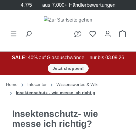
4,7/5
aus 7.000+ Händlerbewertungen
Zum Hauptinhalt springen
Ware
SALE:
40% auf Glasduschwände – nur bis 03.09.26
Jetzt shoppen!
Home
Infocenter
Wissenswertes & Wiki
Insektenschutz - wie messe ich richtig
Insektenschutz- wie
messe ich richtig?