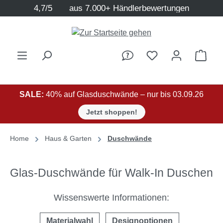
4,7/5
aus 7.000+ Händlerbewertungen
Zum Hauptinhalt springen
Ware
SALE:
40% auf Glasduschwände – nur bis 03.09.26
Jetzt shoppen!
Home
Haus & Garten
Duschwände
Glas-Duschwände für Walk-In Duschen
Wissenswerte Informationen:
Materialwahl
Designoptionen