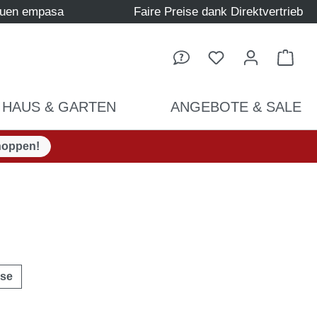
auen empasa
Faire Preise dank Direktvertrieb
Ware
HAUS & GARTEN
ANGEBOTE & SALE
hoppen!
ise