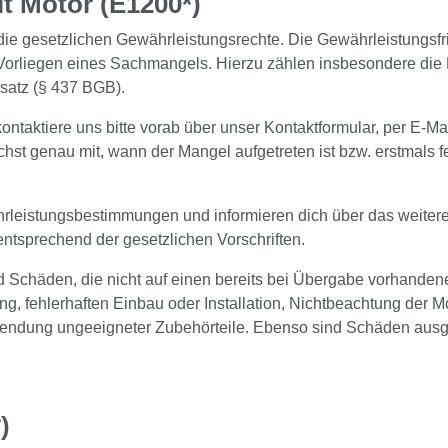
t Motor (E1200*)
die gesetzlichen Gewährleistungsrechte. Die Gewährleistungsf
Vorliegen eines Sachmangels. Hierzu zählen insbesondere die N
satz (§ 437 BGB).
ontaktiere uns bitte vorab über unser Kontaktformular, per E-Ma
chst genau mit, wann der Mangel aufgetreten ist bzw. erstmals f
rleistungsbestimmungen und informieren dich über das weiter
entsprechend der gesetzlichen Vorschriften.
Schäden, die nicht auf einen bereits bei Übergabe vorhanden
ehlerhaften Einbau oder Installation, Nichtbeachtung der Mo
wendung ungeeigneter Zubehörteile. Ebenso sind Schäden ausg
)