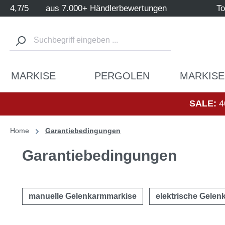
4,7/5
aus 7.000+ Händlerbewertungen
To
m Hauptinhalt springen
Zur Suche springen
Zur Hauptnavigation springen
MARKISE
PERGOLEN
MARKISE
SALE:
4
Home
Garantiebedingungen
Garantiebedingungen
manuelle Gelenkarmmarkise
elektrische Gele