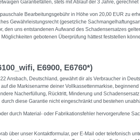
etwaigen Garantiefällen, stets mit Ablauf der 3 Jahre, gerech
eine pauschale Bearbeitungsgebühr in Höhe von 20,00 EUR zu erhe
ches Gewährleistungsrecht (gesetzliche Sachmangelhaftungsan
 vor, den uns entstandenen Aufwand des Schadensersatzes gelte
r Möglichkeiten gebotenen Überprüfung hättest feststellen könn
100_wifi, E6900, E6760*)
Ansbach, Deutschland, gewährt dir als Verbraucher in Deutsc
 auf die Markisenarme deiner Vollkassettenmarkise, beginnend
ondere Nacherfüllung, Rücktritt, Minderung und Schadensersat
en durch diese Garantie nicht eingeschränkt und bestehen unabhä
der durch Material- oder Fabrikationsfehler hervorgerufene Sa
rab über unser Kontaktformular, per E-Mail oder telefonisch unt