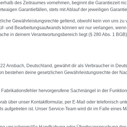
nnerhalb des Zeitraumes vornehmen, beginnt die Garantiezeit ni
etwaigen Garantiefällen, stets mit Ablauf der jeweiligen Garant
liche Gewährleistungsrechte geltend, obwohl kein von uns zu ver
Prüf- und Bearbeitungsaufwands können wir nur verlangen, wenn
ache in deinem Verantwortungsbereich liegt (§ 280 Abs. 1 BGB)
Ansbach, Deutschland, gewährt dir als Verbraucher in Deutsc
bestehen deine gesetzlichen Gewährleistungsrechte der Nacher
 Fabrikationsfehler hervorgerufene Sachmängel in der Funktiona
rab über unser Kontaktformular, per E-Mail oder telefonisch unt
als aufgetreten ist. Unser Service-Team wird dir im Falle eines M
 eine unsachgemäße Handhabung oder Überbeanspruchung des Pr