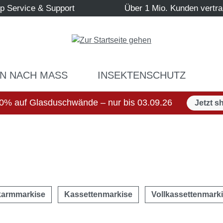
p Service & Support
Über 1 Mio. Kunden vertr
N NACH MASS
INSEKTENSCHUTZ
0% auf Glasduschwände – nur bis 03.09.26
Jetzt s
nkarmmarkise
Kassettenmarkise
Vollkassettenmark