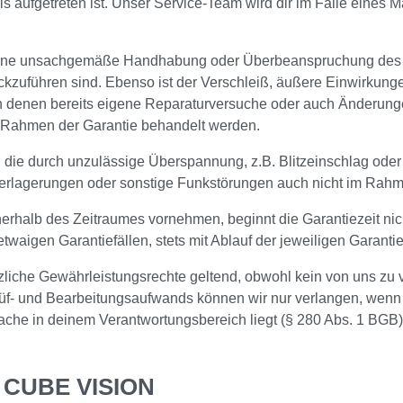
als aufgetreten ist. Unser Service-Team wird dir im Falle eines M
 eine unsachgemäße Handhabung oder Überbeanspruchung des Pr
zuführen sind. Ebenso ist der Verschleiß, äußere Einwirkunge
 an denen bereits eigene Reparaturversuche oder auch Änderun
 Rahmen der Garantie behandelt werden.
die durch unzulässige Überspannung, z.B. Blitzeinschlag oder
erlagerungen oder sonstige Funkstörungen auch nicht im Rahm
nnerhalb des Zeitraumes vornehmen, beginnt die Garantiezeit ni
etwaigen Garantiefällen, stets mit Ablauf der jeweiligen Garant
liche Gewährleistungsrechte geltend, obwohl kein von uns zu ver
Prüf- und Bearbeitungsaufwands können wir nur verlangen, wenn
ache in deinem Verantwortungsbereich liegt (§ 280 Abs. 1 BGB)
, CUBE VISION