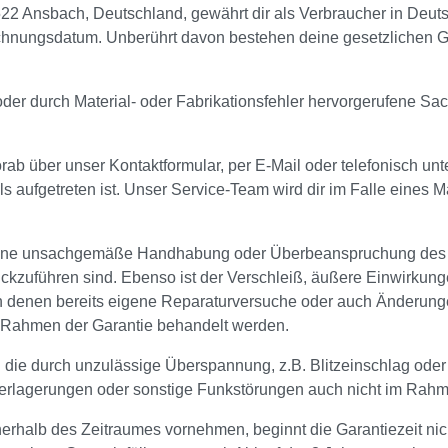
 Ansbach, Deutschland, gewährt dir als Verbraucher in Deut
echnungsdatum. Unberührt davon bestehen deine gesetzlichen Ge
der durch Material- oder Fabrikationsfehler hervorgerufene Sa
rab über unser Kontaktformular, per E-Mail oder telefonisch unt
als aufgetreten ist. Unser Service-Team wird dir im Falle eines M
eine unsachgemäße Handhabung oder Überbeanspruchung des Pr
kzuführen sind. Ebenso ist der Verschleiß, äußere Einwirkun
 an denen bereits eigene Reparaturversuche oder auch Änderun
 Rahmen der Garantie behandelt werden.
die durch unzulässige Überspannung, z.B. Blitzeinschlag oder
erlagerungen oder sonstige Funkstörungen auch nicht im Rahm
nnerhalb des Zeitraumes vornehmen, beginnt die Garantiezeit ni