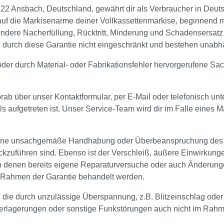
Ansbach, Deutschland, gewährt dir als Verbraucher in Deutsc
auf die Markisenarme deiner Vollkassettenmarkise, beginnend 
ondere Nacherfüllung, Rücktritt, Minderung und Schadensersat
en durch diese Garantie nicht eingeschränkt und bestehen unabhä
der durch Material- oder Fabrikationsfehler hervorgerufene Sa
rab über unser Kontaktformular, per E-Mail oder telefonisch unt
als aufgetreten ist. Unser Service-Team wird dir im Falle eines M
 eine unsachgemäße Handhabung oder Überbeanspruchung des Pr
zuführen sind. Ebenso ist der Verschleiß, äußere Einwirkunge
 an denen bereits eigene Reparaturversuche oder auch Änderun
 Rahmen der Garantie behandelt werden.
die durch unzulässige Überspannung, z.B. Blitzeinschlag oder
erlagerungen oder sonstige Funkstörungen auch nicht im Rahm