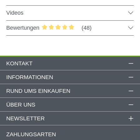
Qualitäts-Standards und einem modernen Design,
welches viele Blicke auf sich zieht. Mach es dir auf der
Videos
Terrasse gemütlich und steuere deine Markise bequem
mit der Fernbedienung. Die stabile Kassette aus
Bewertungen
(48)
Aluminium sorgt in Kombination mit dem hochwertigen
Durchschnittliche Bewertung von 4.88 
Markisentuch aus Acryl für eine außergewöhnlich lange
Lebensdauer der Kassettenmarkise und für viele
schattige Stunden in deinem Garten.
KONTAKT
Produktdetails
Qualitätsmerkmale
INFORMATIONEN
Erweiterungen
Markisenübersicht
RUND UMS EINKAUFEN
ÜBER UNS
Innovative Technologie
NEWSLETTER
Im Gegensatz zu herkömmlichen Markisen, besitzt unsere
ZAHLUNGSARTEN
Vollkassettenmarkise "SUPREME" ein
modernes