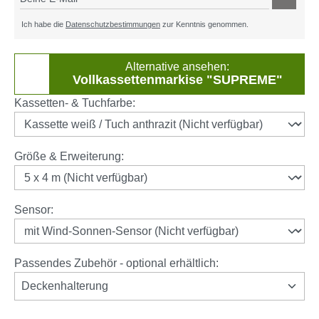
Ich habe die
Datenschutzbestimmungen
zur Kenntnis genommen.
Alternative ansehen:
Vollkassettenmarkise "SUPREME"
auswählen
Kassetten- & Tuchfarbe
:
auswählen
Größe & Erweiterung
:
auswählen
Sensor
:
Passendes Zubehör - optional erhältlich:
Deckenhalterung