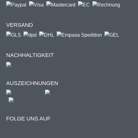
Bandzugsystem in den Gelenkarmen,
welches ihr eine
extrem hohe Festigkeit und Stabilität verleiht. Das
Kraftübertragungssystem zwischen Gelenkarmen
VERSAND
und Motor
sorgt durchgängig für eine optimale
Tuchspannung der Markise.
NACHHALTIGKEIT
Premium Markisenstoff
Das Markisentuch unserer Vollkassettenmarkise wird nur
aus den besten Stoffen hergestellt. Für den Stoff werden
AUSZEICHNUNGEN
gefärbte Acrylfasern
verwendet, damit das Gewebe
besonders langlebig und farbintensiv ist. Bei der
Herstellung kommen höchst optimierte Prozesse zum
Einsatz, um die beste Qualität des Markisentuchs zu
erzielen.
FOLGE UNS AUF