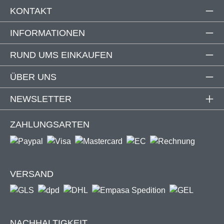
KONTAKT
Produktdetails
Qualitätsmerkmale
INFORMATIONEN
Erweiterungen
Markisenübersicht
RUND UMS EINKAUFEN
ÜBER UNS
Innovative Technologie
NEWSLETTER
Im Gegensatz zu herkömmlichen Markisen, besitzt unsere
ZAHLUNGSARTEN
Vollkassettenmarkise "SUPREME" ein
modernes
Bandzugsystem in den Gelenkarmen,
welches ihr eine
extrem hohe Festigkeit und Stabilität verleiht. Das
Kraftübertragungssystem zwischen Gelenkarmen
VERSAND
und Motor
sorgt durchgängig für eine optimale
Tuchspannung der Markise.
NACHHALTIGKEIT