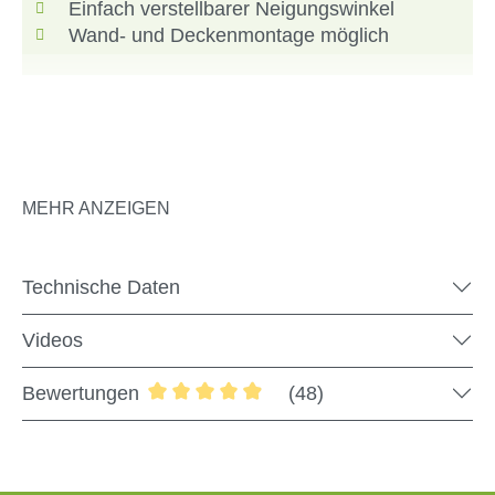
Einfach verstellbarer Neigungswinkel
Wand- und Deckenmontage möglich
Sonnenschutz mit Qualität der
MEHR ANZEIGEN
Extraklasse!
Unsere elektrische Markise überzeugt mit besten
Technische Daten
Qualitäts-Standards und einem modernen Design,
welches viele Blicke auf sich zieht. Mach es dir auf der
Videos
Terrasse gemütlich und steuere deine Markise bequem
mit der Fernbedienung. Die stabile Kassette aus
Bewertungen
(48)
Aluminium sorgt in Kombination mit dem hochwertigen
Durchschnittliche Bewertung von 4.88 
Markisentuch aus Acryl für eine außergewöhnlich lange
Lebensdauer der Kassettenmarkise und für viele
schattige Stunden in deinem Garten.