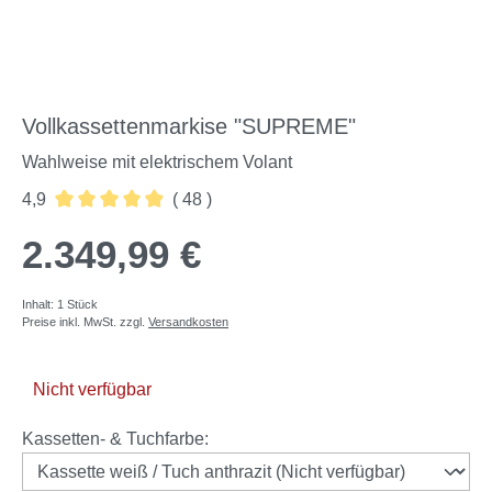
Vollkassettenmarkise "SUPREME"
Wahlweise mit elektrischem Volant
4,9
( 48 )
Durchschnittliche Bewertung von 4.88 von 5 Sternen
2.349,99 €
Inhalt:
1 Stück
Preise inkl. MwSt. zzgl.
Versandkosten
Nicht verfügbar
auswählen
Kassetten- & Tuchfarbe
: