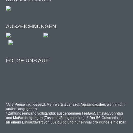
Premium Markisenstoff
Das Markisentuch unserer Vollkassettenmarkise wird nur
aus den besten Stoffen hergestellt. Für den Stoff werden
AUSZEICHNUNGEN
gefärbte Acrylfasern
verwendet, damit das Gewebe
besonders langlebig und farbintensiv ist. Bei der
Herstellung kommen höchst optimierte Prozesse zum
Einsatz, um die beste Qualität des Markisentuchs zu
erzielen.
FOLGE UNS AUF
100 % Acryl
Acryl ist dank seiner Beschaffenheit am besten als
Markisenstoff geeignet. Die Vorteile sprechen für sich:
*Alle Preise inkl. gesetzl. Mehrwertsteuer zzgl.
Versandkosten
, wenn nicht
Lichtecht & spinndüsengefärbt
anders angegeben.
¹ Zahlungseingang vollständig; ausgenommen Freitag/Samstag/Sonntag
Langlebig & besonders effektiv
und Maßanfertigungen (Zuschnitt/Fertig montiert) | ² Der 5€-Gutschein ist
Hervorragende Farbechtheit
ab einem Einkaufswert von 50€ gültig und nur einmal pro Kunde einlösbar.