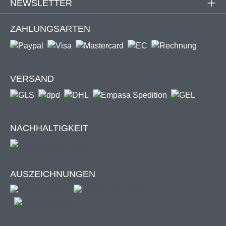
NEWSLETTER
individuell nach deinem Geschmack gestaltet werden.
Bequem steuerbar per
Produktkonfigurator
sind dir
ZAHLUNGSARTEN
beinahe keine Grenzen gesetzt. So wird jede Markise zu
einem
einzigartigen Original!
VERSAND
Innovative Technologie
Im Gegensatz zu herkömmlichen Markisen, besitzt unsere
NACHHALTIGKEIT
Vollkassettenmarkise "SUPREME" ein
modernes
Bandzugsystem in den Gelenkarmen,
welches ihr eine
extrem hohe Festigkeit und Stabilität verleiht. Das
Kraftübertragungssystem zwischen Gelenkarmen
AUSZEICHNUNGEN
und Motor
sorgt durchgängig für eine optimale
Tuchspannung der Markise.