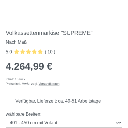
Vollkassettenmarkise "SUPREME"
Nach Maß
5,0
( 10 )
Durchschnittliche Bewertung von 5 von 5 Sternen
4.264,99 €
Inhalt:
1 Stück
Preise inkl. MwSt. zzgl.
Versandkosten
Verfügbar, Lieferzeit: ca. 49-51 Arbeitstage
auswählen
wählbare Breiten
: