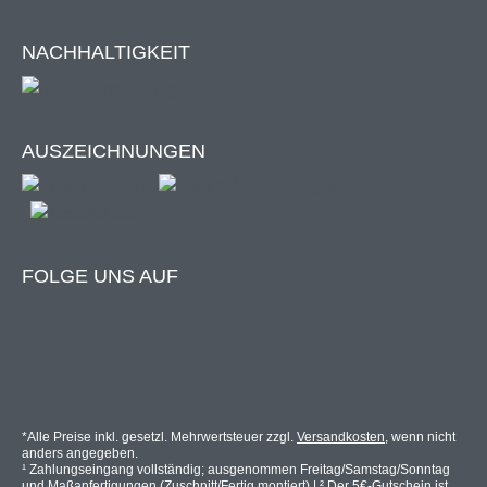
Zur Anleitung
NACHHALTIGKEIT
Wählbare Größen (Breite x Höhe):
80 x 160 cm (max. Laibungsmaß 70 x 154 cm)
AUSZEICHNUNGEN
110 x 180 cm: (max. Laibungsmaß 100 x 174 cm)
140 x 180 cm: (max. Laibungsmaß 130 x 174 cm)
160 x 180 cm (max. Laibungsmaß 150 x 174 cm)
110 × 210 cm: (max. Laibungsmaß 100 × 207 cm)
160 x 210 cm: (max. Laibungsmaß 150 x 204 cm)
FOLGE UNS AUF
Entdecke unsere Fliegengitter
Dachfenster!
*Alle Preise inkl. gesetzl. Mehrwertsteuer zzgl.
Versandkosten
, wenn nicht
anders angegeben.
¹ Zahlungseingang vollständig; ausgenommen Freitag/Samstag/Sonntag
Empfehlung!
und Maßanfertigungen (Zuschnitt/Fertig montiert) | ² Der 5€-Gutschein ist