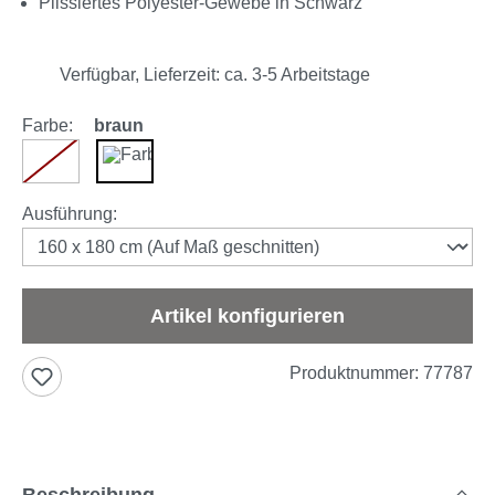
Plissiertes Polyester-Gewebe in Schwarz
Verfügbar, Lieferzeit: ca. 3-5 Arbeitstage
Farbe:
braun
weiß
braun
(Diese Option ist zurzeit nicht verfügbar.)
auswählen
Ausführung
:
Artikel konfigurieren
Produktnummer:
77787
Beschreibung