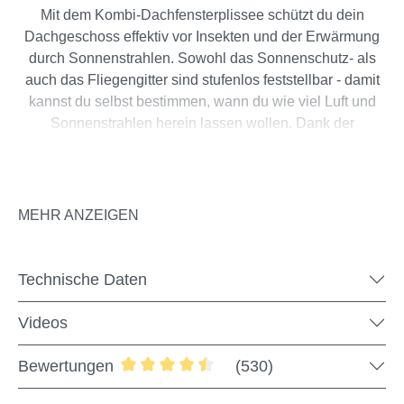
Mit dem Kombi-Dachfensterplissee schützt du dein
Dachgeschoss effektiv vor Insekten und der Erwärmung
durch Sonnenstrahlen. Sowohl das Sonnenschutz- als
auch das Fliegengitter sind stufenlos feststellbar - damit
kannst du selbst bestimmen, wann du wie viel Luft und
Sonnenstrahlen herein lassen wollen. Dank der
bewährten Schnurführung ist das Plissee auch
problemlos mit nur einer Hand bedienbar.
MEHR ANZEIGEN
Für die Montage wird eine umlaufende
Auflagefläche von 5 cm seitlich sowie 3 cm oben
Technische Daten
Information
und unten benötigt, wodurch die Laibungsöffnung
des Fensters stets kleiner sein muss als das
Videos
gewählte Bausatzmaß.
Bewertungen
(530)
Durchschnittliche Bewertung von 4.59 