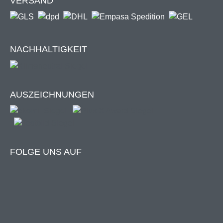
VERSAND
Profilhöhe: 6 mm
Profilgewicht: 151 g/m
Befestigung am vorhandenen Kellerschacht mit
Schnellspanner
NACHHALTIGKEIT
Schnellspanner vormontiert – nur zwei Teile
zusammenfügen
Schnellverschluss im Lieferumfang enthalten
AUSZEICHNUNGEN
Unser innovativer Schnellverschluss!
FOLGE UNS AUF
Der Schnellspanner wurde entwickelt, um eine stabile
Befestigung zu gewährleisten und trotzdem die Montage
& Demontage so einfach wie möglich zu halten.
Schraube, Mutter, Feder und Unterlegscheiben sind
vormontiert und müssen lediglich mit der Halteplatte
zusammengefügt werden.