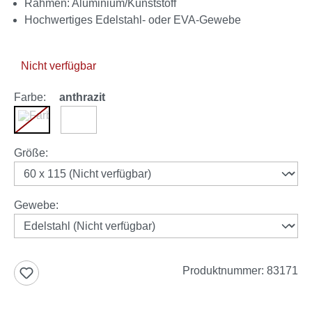
Rahmen: Aluminium/Kunststoff
Hochwertiges Edelstahl- oder EVA-Gewebe
Nicht verfügbar
Farbe:
anthrazit
anthrazit
silber
(Diese Option ist zurzeit nicht verfügbar.)
auswählen
Größe
:
auswählen
Gewebe
:
Produktnummer:
83171