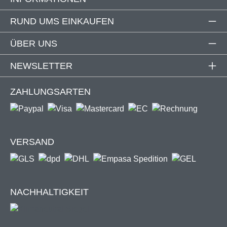
Feder und Unterlegscheiben)
Set enthält 8 Schnellverschlusssysteme
RUND UMS EINKAUFEN
Farbe: silber
Lichtschachtabdeckung nicht im Lieferumfang
ÜBER UNS
enthalten
NEWSLETTER
ZAHLUNGSARTEN
Perfekt zum Nachrüsten!
Der Schnellspanner funktioniert mit allen auf den
VERSAND
Markt gängigen Kellerschachtabdeckungen, bei
denen die Profile eine Nut mit den folgenden
Maßen aufweisen:
Öffnung der Nut zum Durchstecken des
NACHHALTIGKEIT
Spanners: min. 4 mm, max. 4,5 - 5 mm
Breite des Kanals zum Verwenden des