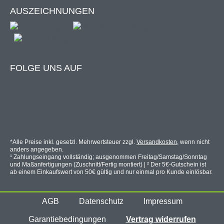
Spanners: min. 6,5 mm, empfohlen 8 mm
AUSZEICHNUNGEN
Der Schnellspanner funktioniert auch mit
unserer Licht-/Kellerschachtabdeckung
MASTER
und
PROFI
.
FOLGE UNS AUF
*Alle Preise inkl. gesetzl. Mehrwertsteuer zzgl.
Versandkosten
, wenn nicht
Für die Befestigung an Gitterrosten mit einer
anders angegeben.
¹ Zahlungseingang vollständig; ausgenommen Freitag/Samstag/Sonntag
maximalen Höhe von 20 mm geeignet. Der
und Maßanfertigungen (Zuschnitt/Fertig montiert) | ² Der 5€-Gutschein ist
vormontierte Schnellspanner darf nicht
ab einem Einkaufswert von 50€ gültig und nur einmal pro Kunde einlösbar.
auseinandergebaut werden, damit eine
einwandfreie Montage gewährleitet werden kann.
AGB
Datenschutz
Impressum
Garantiebedingungen
Vertrag widerrufen