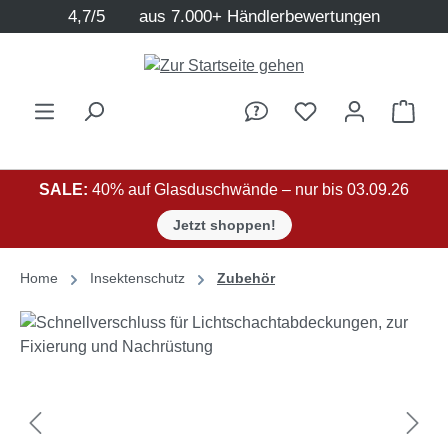
4,7/5
aus 7.000+ Händlerbewertungen
Zum Hauptinhalt springen
Ware
SALE:
40% auf Glasduschwände – nur bis 03.09.26
Jetzt shoppen!
Home
Insektenschutz
Zubehör
Bildergalerie überspringen