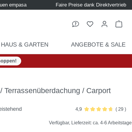
auen empasa
Faire Preise dank Direktvertrieb
Ware
HAUS & GARTEN
ANGEBOTE & SALE
hoppen!
/ Terrassenüberdachung / Carport
eistehend
4,9
( 29 )
Durchschnittliche Bew
Verfügbar, Lieferzeit: ca. 4-6 Arbeitstage