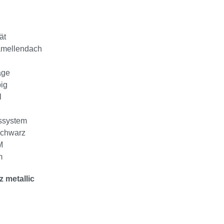
ät
Lamellendach
age
big
l
gssystem
 Schwarz
M
m
z metallic
lic
zurzeit nicht verfügbar.)