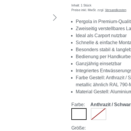
Inhalt:
1 Stück
Preise inkl. MwSt. zzgl.
Versandkosten
Pergola in Premium-Qualit
Zweiseitig verstellbares 
Ideal als Carport nutzbar
Schnelle & einfache Mont
Besonders stabil & langle
Bedienung per Handkurbe
Ganzjährig einsetzbar
Integriertes Entwässerun
Farbe Gestell: Anthrazit /
metallic ähnlich RAL 790-
Material Gestell: Aluminiu
Farbe:
Anthrazit / Schwar
Anthrazit / Schwarz metal
weiß
(Diese Option ist 
auswählen
Größe
: