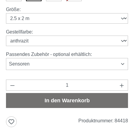
auswählen
Größe
:
auswählen
Gestellfarbe
:
Passendes Zubehör - optional erhältlich:
Sensoren
Produkt Anzahl: Gib den gewünschten Wert e
In den Warenkorb
Produktnummer:
84418