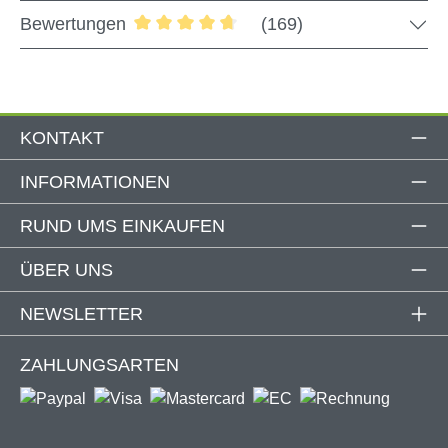
Bewertungen
(169)
Lieferung
Stoffmuster
Durchschnittliche Bewertung von 4.76 
Produktdetails
KONTAKT
Kassettenfarbe: Anthrazit / Schwarz metallic
ähnlich RAL 790-M
INFORMATIONEN
Kassettenmaterial: Aluminium, pulverbeschichtet
Gewebematerial: Polyester
RUND UMS EINKAUFEN
Windbeständig bis Windstärke 4
Kabellänge: 1 m
ÜBER UNS
Motorseite: rechts
Gesamtlänge des Volants: 130 cm
NEWSLETTER
Inkl. Funk-Fernbedienung
Inkl. Wandhalterungen (ohne Schrauben und Dübel)
ZAHLUNGSARTEN
Kompatible Smart Home Systeme: Tuya App,
Amazon Alexa, Google Home, Apple Home
Batterien nicht im Lieferumfang enthalten