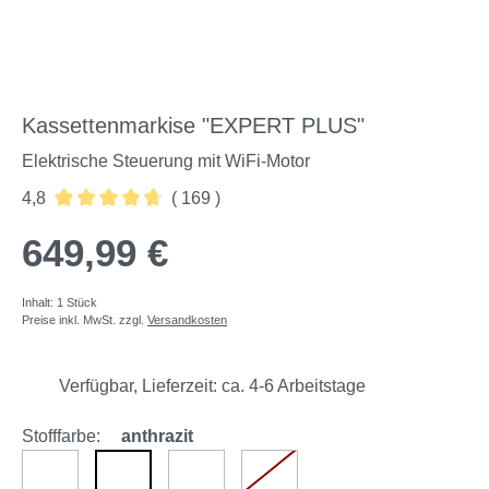
Kassettenmarkise "EXPERT PLUS"
Elektrische Steuerung mit WiFi-Motor
4,8
( 169 )
Durchschnittliche Bewertung von 4.76 von 5 Sternen
649,99 €
Inhalt:
1 Stück
Preise inkl. MwSt. zzgl.
Versandkosten
Verfügbar, Lieferzeit: ca. 4-6 Arbeitstage
Stofffarbe:
anthrazit
hellgrau
anthrazit
elfenbein
weinrot
(Diese Option ist zurzeit nicht v