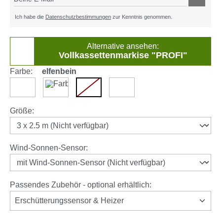
Ich habe die
Datenschutzbestimmungen
zur Kenntnis genommen.
Alternative ansehen:
Vollkassettenmarkise "PROFI"
Farbe:
elfenbein
hellgrau
anthrazit
elfenbein
weinrot
(Diese Option ist zurzeit nicht verfügbar.)
auswählen
Größe
:
auswählen
Wind-Sonnen-Sensor
:
Passendes Zubehör - optional erhältlich:
Erschütterungssensor & Heizer