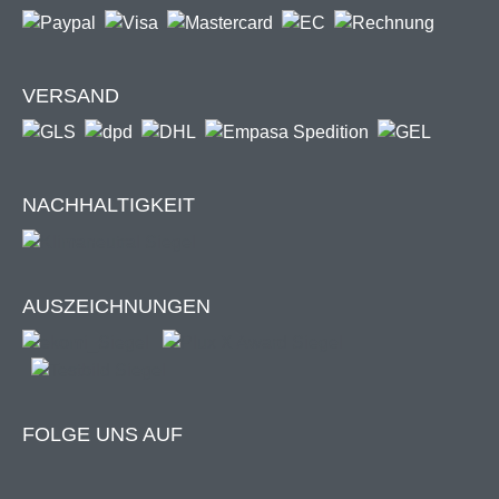
Produktdetails
VERSAND
Steuerung per Fernbedienung oder Handkurbel
Gestell-Farbe: Anthrazit / Schwarz metallic
ähnlich RAL 790-M
Material Gewebe: Polyester
NACHHALTIGKEIT
Material Kassette: Aluminium
Windbeständig bis Windstärke 4
Kabellänge: 1,5 m
Seite Motor & Notkurbelaufnahme: rechts (Blick auf
AUSZEICHNUNGEN
die Markise)
Inkl. Wandhalter (ohne Schrauben und Dübel)
Batterien nicht inklusive
WEEE-Nr.: DE 98877696
FOLGE UNS AUF
Halterungen