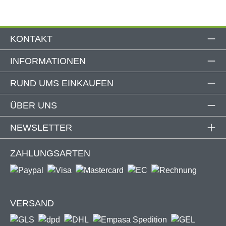
KONTAKT
Für die Montage wird eine Laibungstiefe von
mindestens 4 cm sowie eine umlaufende
INFORMATIONEN
Auflagefläche von 4,5 cm benötigt. Die
Information
Mindestbreite beträgt je nach Modell 50–60 cm.
RUND UMS EINKAUFEN
Sollte in der Laibung nicht genügend Platz sein,
kannst du den Bausatz alternativ auch vor dem
ÜBER UNS
Verdunkelungsrollo montieren.
NEWSLETTER
ZAHLUNGSARTEN
Produktdetails
Material Kassette & Führungsschienen: PVC
Schwarzes Fiberglas-Gewebe
VERSAND
Individuell kürzbar in Höhe und Breite
Mindest-Laibungsbreite: 50 – 60 cm