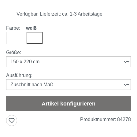
Verfügbar, Lieferzeit: ca. 1-3 Arbeitstage
Farbe:
weiß
anthrazit
weiß
auswählen
Größe
:
auswählen
Ausführung
:
Artikel konfigurieren
Produktnummer:
84278