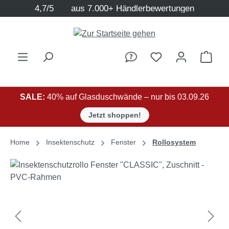
4,7/5
aus 7.000+ Händlerbewertungen
Zum Hauptinhalt springen
Ware
SALE:
40% auf Glasduschwände – nur bis 03.09.26
Jetzt shoppen!
Home
Insektenschutz
Fenster
Rollosystem
Bildergalerie überspringen