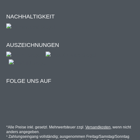
Montageart: zum Bohren / Schrauben in der
Fensterlaibung
NACHHALTIGKEIT
Benötigte Einbautiefe: mind. 4 cm
Wählbare Farben:
AUSZEICHNUNGEN
Signalweiß (RAL 9003)
Anthrazitgrau (RAL 7016)
FOLGE UNS AUF
Wie messe ich richtig?
Wir zeigen dir worauf es ankommt!
Zur Anleitung
*Alle Preise inkl. gesetzl. Mehrwertsteuer zzgl.
Versandkosten
, wenn nicht
anders angegeben.
Leibungsbreite nach Größe
¹ Zahlungseingang vollständig; ausgenommen Freitag/Samstag/Sonntag