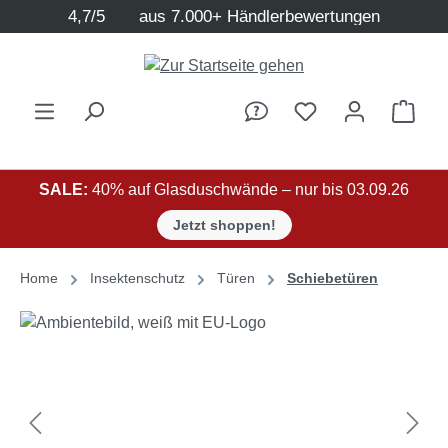
4,7/5
aus 7.000+ Händlerbewertungen
Zum Hauptinhalt springen
Ware
SALE:
40% auf Glasduschwände – nur bis 03.09.26
Jetzt shoppen!
Home
Insektenschutz
Türen
Schiebetüren
Bildergalerie überspringen