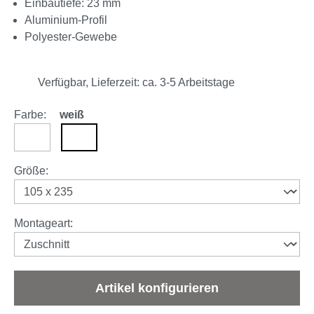
Einbautiefe: 23 mm
Aluminium-Profil
Polyester-Gewebe
Verfügbar, Lieferzeit: ca. 3-5 Arbeitstage
Farbe:
weiß
anthrazit
weiß
auswählen
Größe
:
auswählen
Montageart
:
Artikel konfigurieren