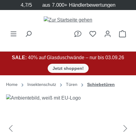
4,7/5
aus 7.000+ Händlerbewertungen
Zum Hauptinhalt springen
Ware
SALE:
40% auf Glasduschwände – nur bis 03.09.26
Jetzt shoppen!
Home
Insektenschutz
Türen
Schiebetüren
Bildergalerie überspringen