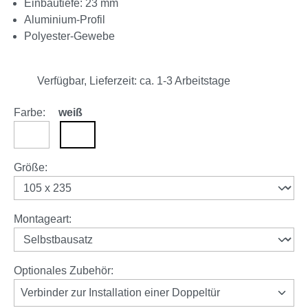
Einbautiefe: 23 mm
Aluminium-Profil
Polyester-Gewebe
Verfügbar, Lieferzeit: ca. 1-3 Arbeitstage
Farbe:
weiß
anthrazit
weiß
auswählen
Größe
:
auswählen
Montageart
:
Optionales Zubehör:
Verbinder zur Installation einer Doppeltür