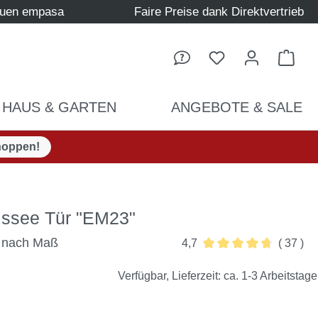
auen empasa
Faire Preise dank Direktvertrieb
Ware
HAUS & GARTEN
ANGEBOTE & SALE
hoppen!
issee Tür "EM23"
t nach Maß
4,7
( 37 )
Durchschnittliche Bewe
Verfügbar, Lieferzeit: ca. 1-3 Arbeitstage