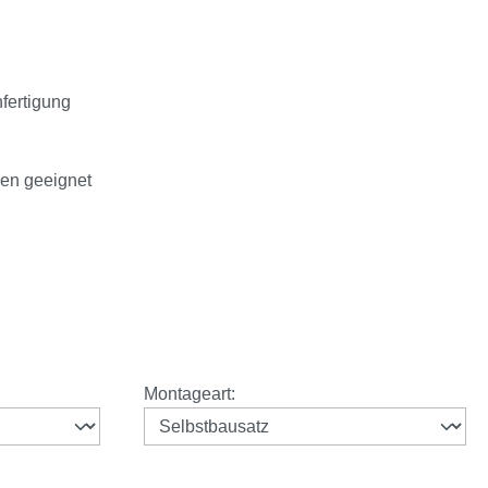
nfertigung
men geeignet
auswählen
Montageart
: