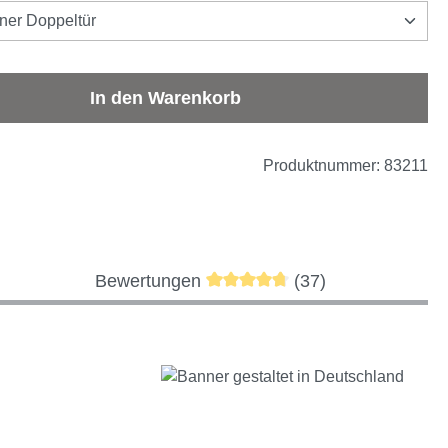
iner Doppeltür
b den gewünschten Wert ein oder benutze d
In den Warenkorb
Produktnummer:
83211
Durchschnittliche Bewertung v
Bewertungen
(37)