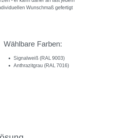
ürzen - er kann daher an fast jedem
ndividuellen Wunschmaß gefertigt
Wählbare Farben:
Signalweiß (RAL 9003)
Anthrazitgrau (RAL 7016)
Lösung