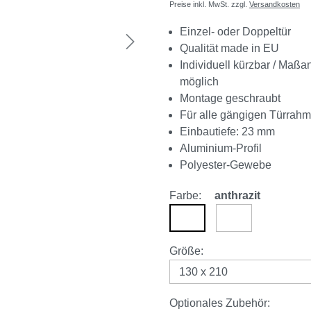
Preise inkl. MwSt. zzgl.
Versandkosten
Einzel- oder Doppeltür
Qualität made in EU
Individuell kürzbar / Maßa
möglich
Montage geschraubt
Für alle gängigen Türrah
Einbautiefe: 23 mm
Aluminium-Profil
Polyester-Gewebe
Farbe:
anthrazit
anthrazit
weiß
auswählen
Größe
:
Optionales Zubehör: