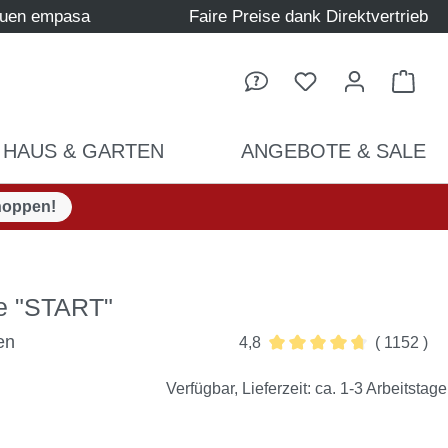
auen empasa
Faire Preise dank Direktvertrieb
Ware
HAUS & GARTEN
ANGEBOTE & SALE
hoppen!
e "START"
en
4,8
( 1152 )
Durchschnittliche Bewert
Verfügbar, Lieferzeit: ca. 1-3 Arbeitstage