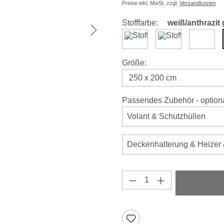
Preise inkl. MwSt. zzgl.
Versandkosten
Stofffarbe:
weiß/anthrazit 
anthrazit
weinrot
elfenb
auswählen
Größe
:
Passendes Zubehör - optional
Volant & Schutzhüllen
Deckenhalterung & Heizer 
Produkt Anzahl: Gi