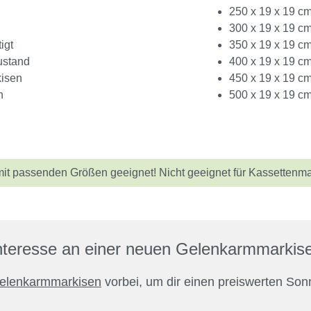
250 x 19 x 19 cm
300 x 19 x 19 cm
igt
350 x 19 x 19 cm
ustand
400 x 19 x 19 cm
kisen
450 x 19 x 19 cm
n
500 x 19 x 19 cm
it passenden Größen geeignet! Nicht geeignet für Kassettenma
nteresse an einer neuen Gelenkarmmarkis
elenkarmmarkisen
vorbei, um dir einen preiswerten Son