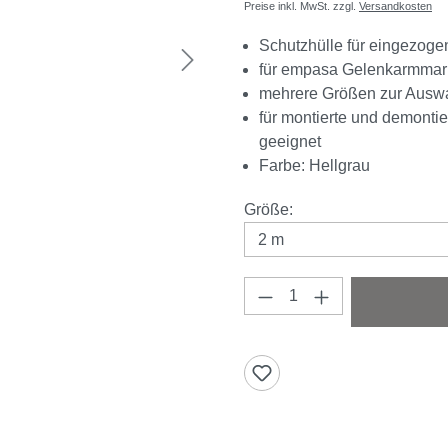
Preise inkl. MwSt. zzgl.
Versandkosten
Schutzhülle für eingezoge
für empasa Gelenkarmmar
mehrere Größen zur Ausw
für montierte und demontie
geeignet
Farbe: Hellgrau
auswählen
Größe
:
Produkt Anzahl: Gi