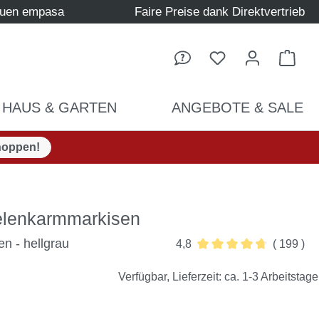
auen empasa
Faire Preise dank Direktvertrieb
Ware
HAUS & GARTEN
ANGEBOTE & SALE
hoppen!
Gelenkarmmarkisen
n - hellgrau
4,8
( 199 )
Durchschnittliche Bewer
Verfügbar, Lieferzeit: ca. 1-3 Arbeitstage