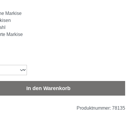
ne Markise
kisen
ahl
rte Markise
b den gewünschten Wert ein oder benutze d
In den Warenkorb
Produktnummer:
78135