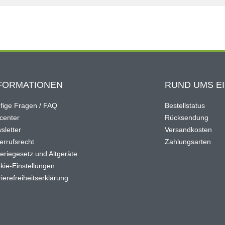
FORMATIONEN
RUND UMS E
fige Fragen / FAQ
Bestellstatus
ocenter
Rücksendung
sletter
Versandkosten
errufsrecht
Zahlungsarten
teriegesetz und Altgeräte
kie-Einstellungen
ierefreiheitserklärung