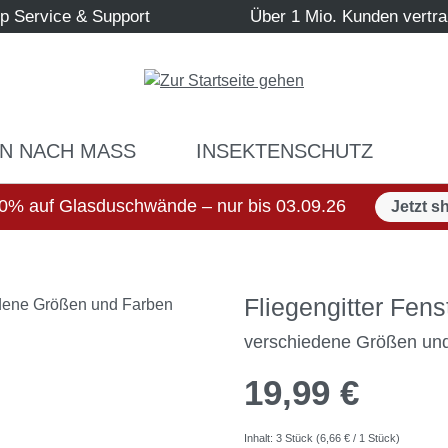
p Service & Support
Über 1 Mio. Kunden vertr
N NACH MASS
INSEKTENSCHUTZ
0% auf Glasduschwände – nur bis 03.09.26
Jetzt s
Fliegengitter Fen
verschiedene Größen un
19,99 €
Inhalt:
3 Stück
(6,66 € / 1 Stück)