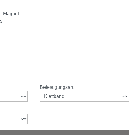
er Magnet
is
auswählen
Befestigungsart
: