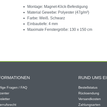
Montage: Magnet-Klick-Befestigung
Material Gewebe: Polyester (47g/m²)
Farbe: Weiß. Schwarz
Einbautiefe: 4 mm
Maximale Fenstergröße: 130 x 150 cm
FORMATIONEN
RUND UMS E
fige Fragen / FAQ
Bestellstatus
ocenter
Rücksendung
sletter
Versandkosten
errufsrecht
Zahlungsarten