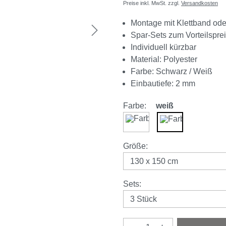
Preise inkl. MwSt. zzgl.
Versandkosten
Montage mit Klettband od
Spar-Sets zum Vorteilspre
Individuell kürzbar
Material: Polyester
Farbe: Schwarz / Weiß
Einbautiefe: 2 mm
Farbe:
weiß
schwarz
weiß
auswählen
Größe
:
auswählen
Sets
: