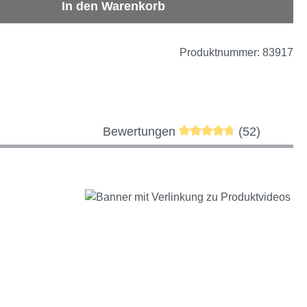
b den gewünschten Wert ein oder benutze d
In den Warenkorb
Produktnummer:
83917
Durchschnittliche Bewe
Bewertungen
(52)