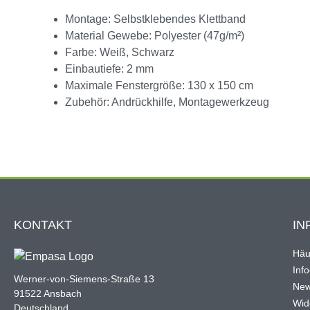
Montage: Selbstklebendes Klettband
Material Gewebe: Polyester (47g/m²)
Farbe: Weiß, Schwarz
Einbautiefe: 2 mm
Maximale Fenstergröße: 130 x 150 cm
Zubehör: Andrückhilfe, Montagewerkzeug
KONTAKT
IN
Häu
Inf
Werner-von-Siemens-Straße 13
New
91522 Ansbach
Wid
Deutschland