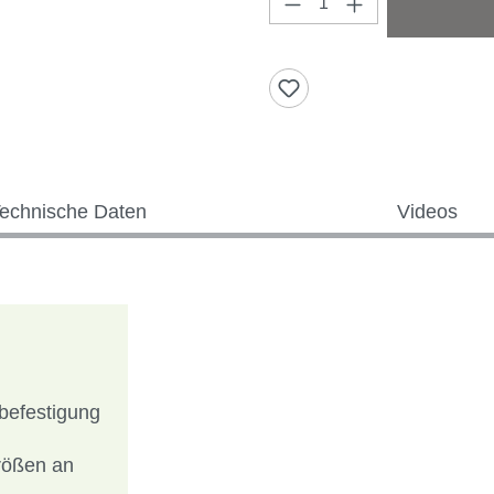
Produkt Anzahl: Gi
echnische Daten
Videos
tbefestigung
größen an