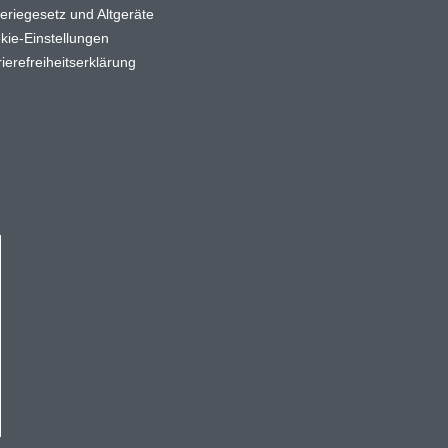
teriegesetz und Altgeräte
kie-Einstellungen
ierefreiheitserklärung
kaufswert von 50€ gültig und nur einmal pro Kunde einlösbar.