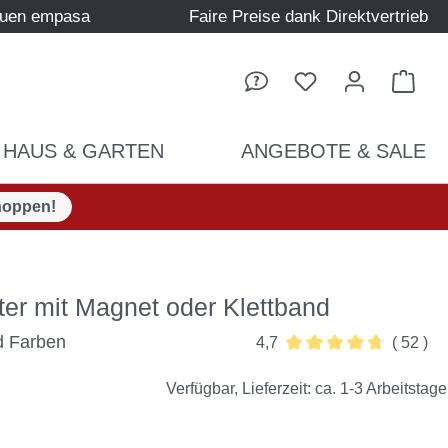
auen empasa
Faire Preise dank Direktvertrieb
Ware
HAUS & GARTEN
ANGEBOTE & SALE
hoppen!
ster mit Magnet oder Klettband
d Farben
4,7
( 52 )
Durchschnittliche Bew
Verfügbar, Lieferzeit: ca. 1-3 Arbeitstage