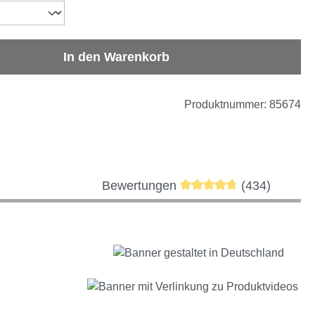
b den gewünschten Wert ein oder benutze d
In den Warenkorb
Produktnummer:
85674
Durchschnittliche Bewer
Bewertungen
(434)