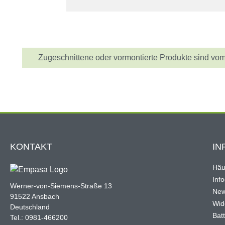
Information
Zugeschnittene oder vormontierte Produkte sind vom
KONTAKT
IN
Häu
Inf
Werner-von-Siemens-Straße 13
New
91522 Ansbach
Wid
Deutschland
Bat
Tel.: 0981-466200