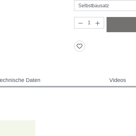
Produkt Anzahl: Gi
echnische Daten
Videos