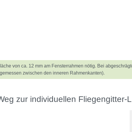
gefläche von ca. 12 mm am Fensterrahmen nötig. Bei abgeschr
m (gemessen zwischen den inneren Rahmenkanten).
Weg zur individuellen Fliegengitter-