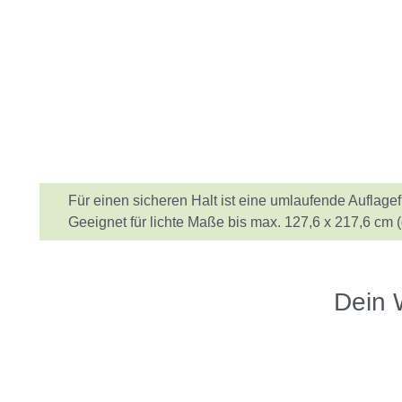
Für einen sicheren Halt ist eine umlaufende Aufla
Information
Geeignet für lichte Maße bis max. 127,6 x 217,6 c
Dein 