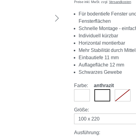
Preise inkl. MwSt. zzgl.
Versandkosten
Für bodentiefe Fenster un
Fensterflächen
Schnelle Montage - einfa
Individuell kürzbar
Horizontal montierbar
Mehr Stabilität durch Mitte
Einbautiefe 11 mm
Auflagefläche 12 mm
Schwarzes Gewebe
Farbe:
anthrazit
weiß
anthrazit
braun
(Diese 
auswählen
Größe
:
auswählen
Ausführung
: