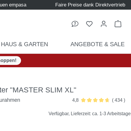
auen empasa
Faire Preise dank Direktvertrieb
Ware
HAUS & GARTEN
ANGEBOTE & SALE
hoppen!
nster "MASTER SLIM XL"
Alurahmen
4,8
( 434 )
Durchschnittliche Bewer
Verfügbar, Lieferzeit: ca. 1-3 Arbeitstage