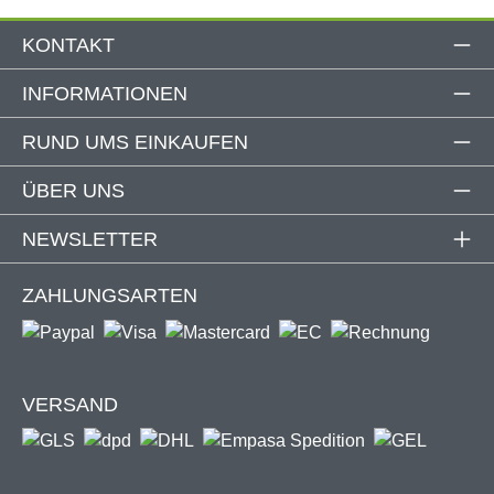
Maße (L x B x H): 230 x 55 x 115 mm
Windstärkebereich: 1 – 50 km/h
KONTAKT
Lichtstärkebereich: 0,2 – 10 Klx
Farbe: Weiß
INFORMATIONEN
Reichweite: > 40 m
RUND UMS EINKAUFEN
Funkfrequenz 1: 868 Mhz
Funkfrequenz 2: 433 Mhz
ÜBER UNS
Netzleistung: 220 V / 50 Hz
Schutzart:IP55, Schutzklasse: II
NEWSLETTER
2 Jahre Garantie
WEEE-Nr.: DE 98877696
ZAHLUNGSARTEN
Wahl des richtigen Sensors
Bei dieser Kombination fährt nur die Markise automatisch ein
L
VERSAND
Ba
E
manueller
elektrische
LED +
sic
D
Volant
r Volant
Volant*