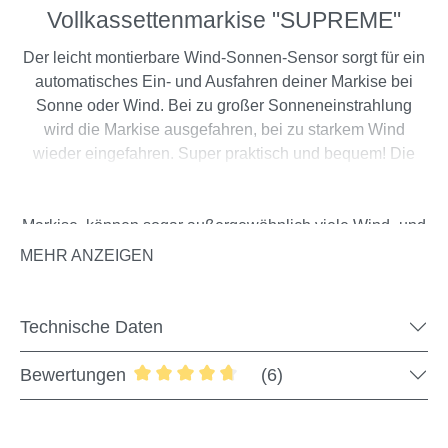
Vollkassettenmarkise "SUPREME"
Der leicht montierbare Wind-Sonnen-Sensor sorgt für ein
automatisches Ein- und Ausfahren deiner Markise bei
Sonne oder Wind. Bei zu großer Sonneneinstrahlung
wird die Markise ausgefahren, bei zu starkem Wind
wieder eingefahren. Super praktisch und bequem! Die
Verbindung des Sensors zur Markise erfolgt per Funk
Kopplung. Steuerbar über die Fernbedienung der
Markise, können sogar außergewöhnlich viele Wind- und
Sonnenstärken eingestellt werden.
MEHR ANZEIGEN
Technische Daten
Produktdetails
Bewertungen
(6)
9 verschiedene Windstärken einstellbar
Durchschnittliche Bewertung von 4.83 
9 verschiedene Lichtstärken einstellbar
Kopplung über Fernbedienung der Markise