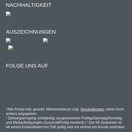
Frequ
✗
✗
✗
✗
NACHHALTIGKEIT
enz 1
Frequ
✗
enz 2
AUSZEICHNUNGEN
Basic Variante:
Standard Version der
Vollkassettenmarkise "SUPREME" ohne
zusätzliche LED-Beleuchtung oder Volant.
FOLGE UNS AUF
* Bei dieser Kombination fährt
nur
die Markise
automatisch ein, nicht der Volant. Um den Volant
zusätzlich zu steuern, ist ein separater Sensor mit
*Alle Preise inkl. gesetzl. Mehrwertsteuer zzgl.
Versandkosten
, wenn nicht
Frequenz 2 notwendig.
anders angegeben.
¹ Zahlungseingang vollständig; ausgenommen Freitag/Samstag/Sonntag
und Maßanfertigungen (Zuschnitt/Fertig montiert) | ² Der 5€-Gutschein ist
ab einem Einkaufswert von 50€ gültig und nur einmal pro Kunde einlösbar.
Verbraucherinforma