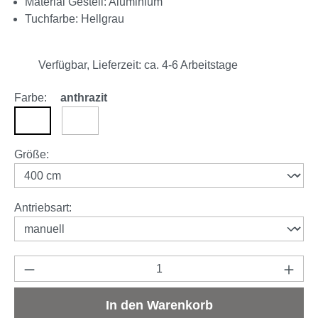
Material Gestell: Aluminium
Tuchfarbe: Hellgrau
Verfügbar, Lieferzeit: ca. 4-6 Arbeitstage
Farbe:
anthrazit
anthrazit
weiß
auswählen
Größe
:
auswählen
Antriebsart
:
Produkt Anzahl: Gib den gewünschten Wert e
In den Warenkorb