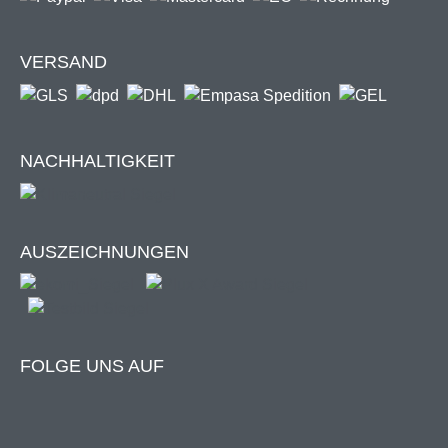
Verbraucherinforma
tionen:
VERSAND
*Info Windstärke 5 (Windklasse 2):
Der
NACHHALTIGKEIT
Sonnenschutzrollo darf bis max. Windstärke 5 (=
frische Brise mit Windstärken bis max. 38 km/h.
Hierbei beginnen kleinere Laubbäume zu
schwanken.) ausgefahren werden.
AUSZEICHNUNGEN
Die freistehende Pergola "ZEUS"
FOLGE UNS AUF
Zum Produkt