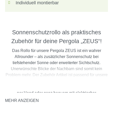
Individuell montierbar
Sonnenschutzrollo als praktisches
Zubehör für deine Pergola „ZEUS“!
Das Rollo für unsere Pergola ZEUS ist ein wahrer
Allrounder – als zusätzlicher Sonnenschutz bei
tiefstehender Sonne oder erweiterter Sichtschutz.
Unerwünschte Blicke der Nachbarn sind somit kein
Problem mehr. Der Zubehör Artikel ist passend für unsere
Pergola konzipiert und daher perfekt als Update geeignet.
Das Ein- und Ausfahren des Sonnenschutzrollos erfolgt
per Hand oder ganz bequem mit elektrischer
Funkfernbedienung. Die Anbringung erfolgt nach Bedarf
MEHR ANZEIGEN
an jeder beliebigen Seite der Pergola.