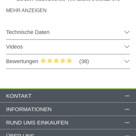
mit der Fernbedienung. Die stabile Kassette aus
Aluminium sorgt in Kombination mit dem hochwertigen
MEHR ANZEIGEN
Markisentuch aus Acryl für eine außergewöhnlich lange
Lebensdauer der Kassettenmarkise und für viele
schattige Stunden in deinem Garten.
Technische Daten
Videos
Produktdetails
Qualitätsmerkmale
Bewertungen
(38)
Erweiterungen
Markisenvergleich
Durchschnittliche Bewertung von 4.89 
Montageservice
KONTAKT
Innovative Technologie
INFORMATIONEN
Im Gegensatz zu herkömmlichen Markisen, besitzt unsere
RUND UMS EINKAUFEN
Vollkassettenmarkise "SUPREME" ein
modernes
Bandzugsystem in den Gelenkarmen,
welches ihr eine
ÜBER UNS