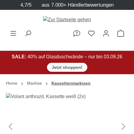
4,7/5
aus 7.000+ Händlerbewertungen
Zum Hauptinhalt springen
Ware
SALE:
40% auf Glasduschwände – nur bis 03.09.26
Jetzt shoppen!
Home
Markise
Kassettenmarkisen
Bildergalerie überspringen