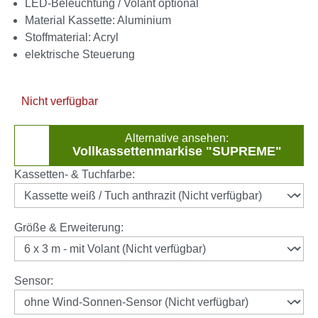
LED-Beleuchtung / Volant optional
Material Kassette: Aluminium
Stoffmaterial: Acryl
elektrische Steuerung
Nicht verfügbar
Alternative ansehen:
Vollkassettenmarkise "SUPREME"
auswählen
Kassetten- & Tuchfarbe
:
auswählen
Größe & Erweiterung
:
auswählen
Sensor
: