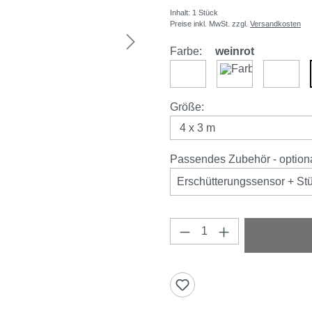
Inhalt:
1 Stück
Preise inkl. MwSt. zzgl.
Versandkosten
Farbe:
weinrot
hellgrau
anthrazit
elfenb
auswählen
Größe
:
Passendes Zubehör - optional
Erschütterungssensor + Stü
Produkt Anzahl: Gi