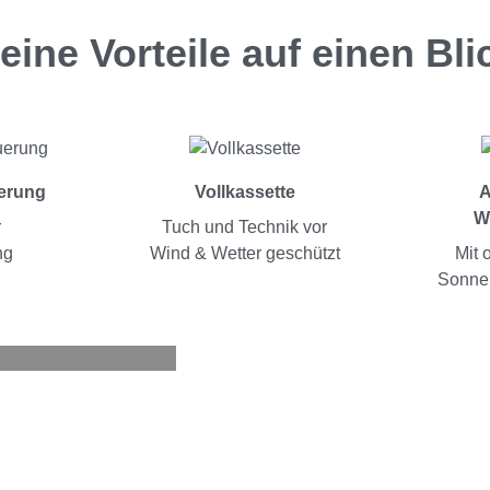
eine Vorteile auf einen Bli
tage.
uerung
Vollkassette
A
W
r
Tuch und Technik vor
riertem
ng
Wind & Wetter geschützt
Mit 
Sonnen
 Sonne.