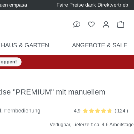
auen empasa
Faire Preise dank Direktvertrieb
Ware
HAUS & GARTEN
ANGEBOTE & SALE
hoppen!
kise "PREMIUM" mit manuellem
kl. Fernbedienung
4,9
( 124 )
Durchschnittliche Bewer
Verfügbar, Lieferzeit: ca. 4-6 Arbeitstage