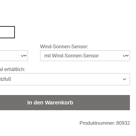
ein
weinrot
auswählen
Wind-Sonnen-Sensor
:
 erhältlich:
tzfuß
b den gewünschten Wert ein oder benutze d
In den Warenkorb
Produktnummer:
80932