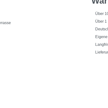
War
Über 1
Über 1
Deutsc
Eigene 
Langfri
Liefer