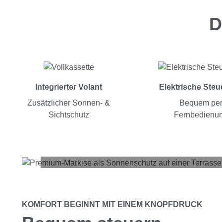
D
VOLLKASSETTENMARKISE PREMIUM
Für lange Sommer
Und noch längere
Abende.
Integrierter Volant
Elektrische Ste
Zusätzlicher Sonnen- &
Bequem pe
Elektrischer Sonnenschutz mit integ
Sichtschutz
Fernbedienu
Volant
für mehr Komfort bei tiefstehender
KOMFORT BEGINNT MIT EINEM KNOPFDRUCK