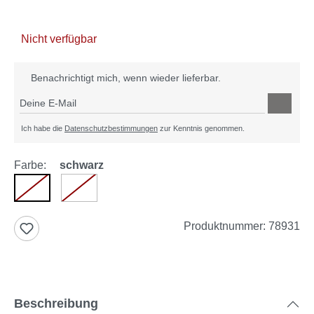
Nicht verfügbar
Benachrichtigt mich, wenn wieder lieferbar.
Deine E-Mail
Ich habe die
Datenschutzbestimmungen
zur Kenntnis genommen.
Farbe:
schwarz
schwarz
grau
(Diese Option ist zurzeit nicht verfügbar.)
(Diese Option ist zurzeit nicht verfügbar.)
Produktnummer:
78931
Beschreibung