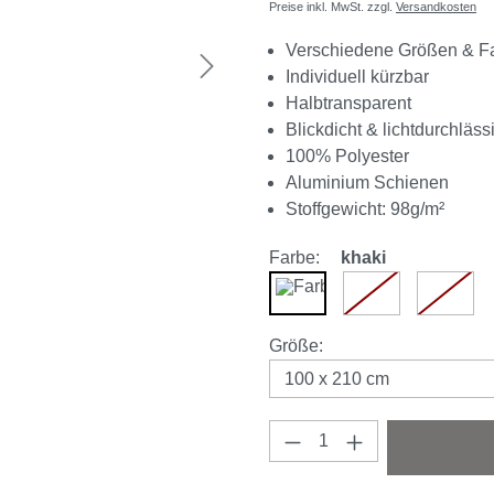
Preise inkl. MwSt. zzgl.
Versandkosten
Verschiedene Größen & F
Individuell kürzbar
Halbtransparent
Blickdicht & lichtdurchläss
100% Polyester
Aluminium Schienen
Stoffgewicht: 98g/m²
Farbe:
khaki
khaki
weiß
grau
(Diese Option ist 
(Diese 
auswählen
Größe
:
Produkt Anzahl: Gi