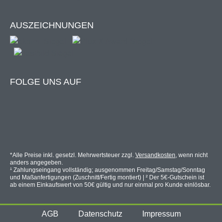
Standfuß mit Bodenhalterung: Stahl,
pulverbeschichtet
AUSZEICHNUNGEN
Wandhalterung: Aluminium
strapazierfähiges, wasserabweisendes
Textilgewebe, Stoffstärke 180g/m²
FOLGE UNS AUF
Info Windstärke 5 (Windklasse 2):
Markise darf
bis max. Windstärke 5 (= frische Brise mit
Windstärken bis max. 38 km/h. Hierbei beginnen
*Alle Preise inkl. gesetzl. Mehrwertsteuer zzgl.
Versandkosten
, wenn nicht
kleinere Laubbäume zu schwanken.) ausgefahren
anders angegeben.
¹ Zahlungseingang vollständig; ausgenommen Freitag/Samstag/Sonntag
werden.
und Maßanfertigungen (Zuschnitt/Fertig montiert) | ² Der 5€-Gutschein ist
ab einem Einkaufswert von 50€ gültig und nur einmal pro Kunde einlösbar.
AGB
Datenschutz
Impressum