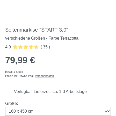
Seitenmarkise "START 3.0"
verschiedene Größen - Farbe Terracotta
4,9
( 35 )
Durchschnittliche Bewertung von 4.86 von 5 Sternen
79,99 €
Inhalt:
1 Stück
Preise inkl. MwSt. zzgl.
Versandkosten
Verfügbar, Lieferzeit: ca. 1-3 Arbeitstage
auswählen
Größe
: