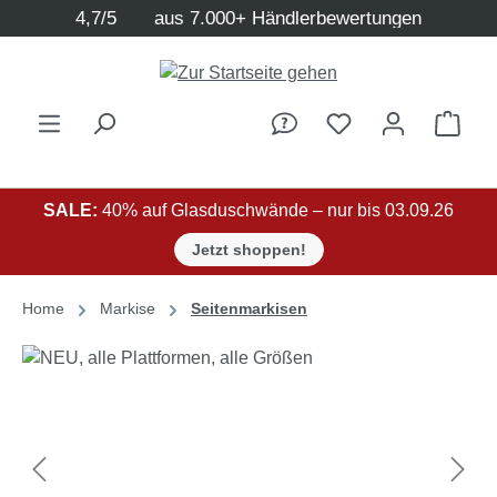
4,7/5
aus 7.000+ Händlerbewertungen
Zum Hauptinhalt springen
Ware
SALE:
40% auf Glasduschwände – nur bis 03.09.26
Jetzt shoppen!
Home
Markise
Seitenmarkisen
Bildergalerie überspringen