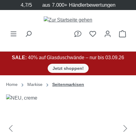
4,7/5
aus 7.000+ Händlerbewertungen
Zum Hauptinhalt springen
Ware
SALE:
40% auf Glasduschwände – nur bis 03.09.26
Jetzt shoppen!
Home
Markise
Seitenmarkisen
Bildergalerie überspringen