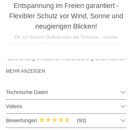
Entspannung im Freien garantiert -
Flexibler Schutz vor Wind, Sonne und
neugierigen Blicken!
Ob auf deinem Balkon oder die Terrasse, - unsere
Seitenmarkise "START 3.0" ist die ideale Kombination
aus Sicht- Wind- und Sonnenschutz. Mithilfe der im
Lieferumfang enthaltenen Wandhalterung ist die Markise
schnell & einfach angebracht und ist ganz nach deinem
MEHR ANZEIGEN
Belieben ausziehbar. So lässt sich die Zeit im Freien
besonders entspannt verbringen! Die Seitenmarkise ist in
zahlreichen Farben & Größen erhältlich, sodass für jeden
Technische Daten
das Wunschmodell zur Verfügung steht. Das UV- und
witterungsbeständige Markisentuch ist blitzschnell
Videos
ausgefahren und kann am mitgelieferten Standfuß sicher
fixiert werden.
Bewertungen
(93)
Durchschnittliche Bewertung von 4.8 v