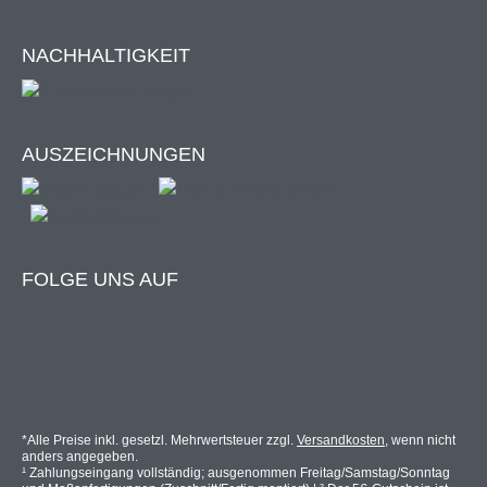
bessere Qualität und eine höhere Standfestigkeit.
NACHHALTIGKEIT
Material
Kassette: Stahl, pulverbeschichtet
AUSZEICHNUNGEN
Standfuß mit Bodenhalterung: Stahl,
pulverbeschichtet
Wandhalterung: Aluminium
strapazierfähiges, wasserabweisendes
Textilgewebe, Stoffstärke 180g/m²
FOLGE UNS AUF
Info Windstärke 5 (Windklasse 2):
Markise darf
*Alle Preise inkl. gesetzl. Mehrwertsteuer zzgl.
Versandkosten
, wenn nicht
bis max. Windstärke 5 (= frische Brise mit
anders angegeben.
¹ Zahlungseingang vollständig; ausgenommen Freitag/Samstag/Sonntag
Windstärken bis max. 38 km/h. Hierbei beginnen