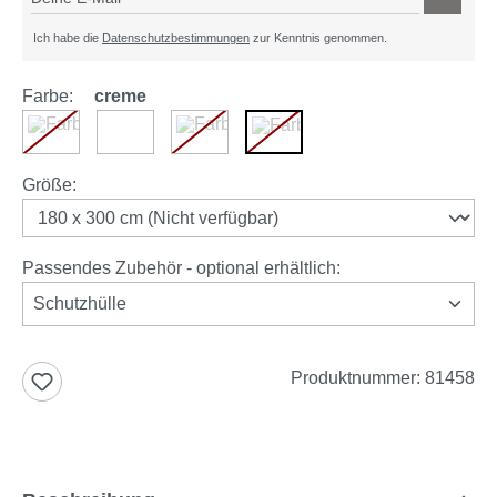
Ich habe die
Datenschutzbestimmungen
zur Kenntnis genommen.
Farbe:
creme
braun
grau
anthrazit
creme
(Diese Option ist zurzeit nicht verfügbar.)
(Diese Option ist zurzeit nicht verfügbar.)
(Diese Option ist zurzeit nicht v
auswählen
Größe
:
Passendes Zubehör - optional erhältlich:
Schutzhülle
Produktnummer:
81458