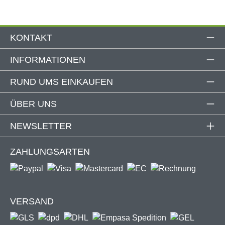
Produktdetails
KONTAKT
Verschiedene Farben & Größen wählbar
Gestell Farbe: RAL 9011 mit glänzendem Metallic-
INFORMATIONEN
Effekt
UV-Schutz UPF 50+
RUND UMS EINKAUFEN
Windbeständig bis Windstärke 5
Schnelltrocknend & windbeständig
ÜBER UNS
Individuell ausziehbar
Endposition mit Standfuß fixierbar
NEWSLETTER
Inkl. Standfuß
Ohne Schrauben & Dübel
ZAHLUNGSARTEN
Verbesserte Version!
VERSAND
Unsere bewährte Seitenmarkise jetzt noch besser: Die
Seitenmarkise "START 3.0" überzeugt durch noch