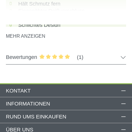
Hält Schmutz fern
Eingenähter Reißverschluss
Hochwertige Verarbeitung
Schlichtes Design
MEHR ANZEIGEN
Bewertungen
(1)
Durchschnittliche Bewertung von 5 von
Produktdetails
Material: Polyester Oxford 600D mit PE-
Beschichtung
KONTAKT
Wasserabweisender Stoff
Farbe: Schwarz
INFORMATIONEN
Höhe: ca. 61 cm
Oberer Durchmesser: ca. 25 cm
RUND UMS EINKAUFEN
Unterer Durchmesser: ca. 40 cm
Eingenähter Reißverschluss
ÜBER UNS