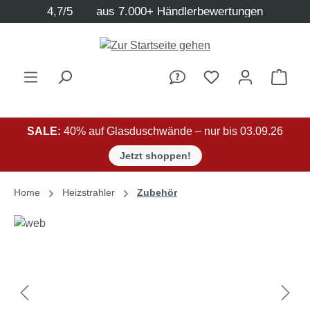
4,7/5
aus 7.000+ Händlerbewertungen
Zum Hauptinhalt springen
Ware
SALE:
40% auf Glasduschwände – nur bis 03.09.26
Jetzt shoppen!
Home
Heizstrahler
Zubehör
Bildergalerie überspringen