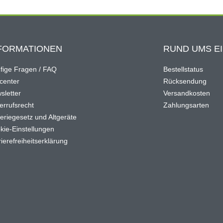
FORMATIONEN
RUND UMS E
fige Fragen / FAQ
Bestellstatus
ocenter
Rücksendung
sletter
Versandkosten
errufsrecht
Zahlungsarten
teriegesetz und Altgeräte
kie-Einstellungen
ierefreiheitserklärung