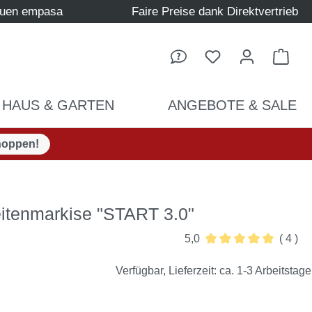
auen empasa
Faire Preise dank Direktvertrieb
Ware
HAUS & GARTEN
ANGEBOTE & SALE
hoppen!
eitenmarkise "START 3.0"
5,0
( 4 )
Durchschnittliche Be
Verfügbar, Lieferzeit: ca. 1-3 Arbeitstage