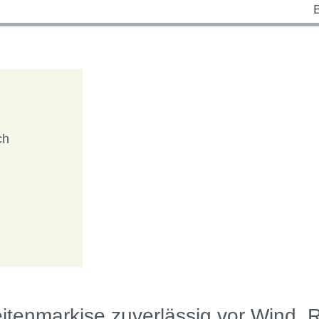
ch
itenmarkise zuverlässig vor Wind,