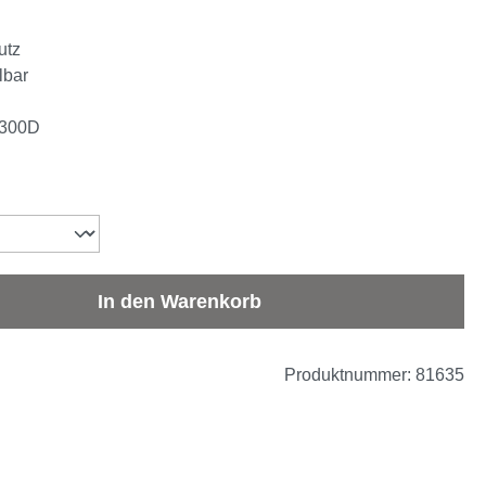
utz
lbar
d 300D
b den gewünschten Wert ein oder benutze d
In den Warenkorb
Produktnummer:
81635