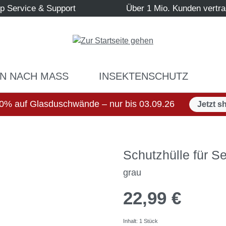
p Service & Support
Über 1 Mio. Kunden vertr
N NACH MASS
INSEKTENSCHUTZ
0% auf Glasduschwände – nur bis 03.09.26
Jetzt s
Schutzhülle für S
grau
22,99 €
Inhalt:
1 Stück