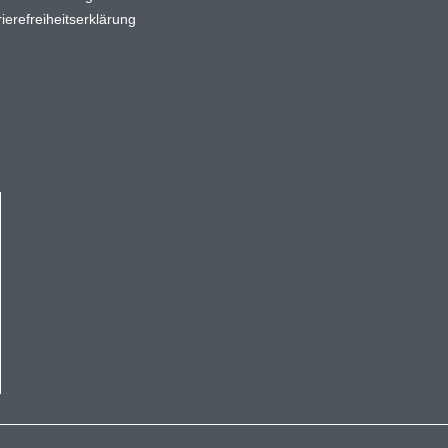
ierefreiheitserklärung
kaufswert von 50€ gültig und nur einmal pro Kunde einlösbar.