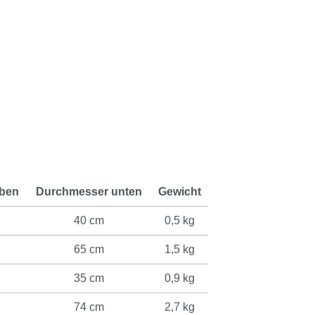
ben
Durchmesser unten
Gewicht
40 cm
0,5 kg
65 cm
1,5 kg
35 cm
0,9 kg
74 cm
2,7 kg