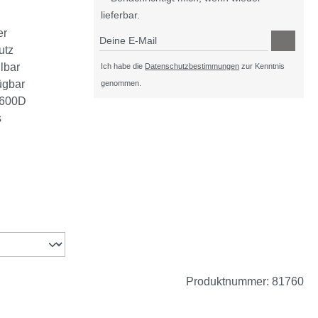
lieferbar.
er
Deine E-Mail
utz
lbar
Ich habe die
Datenschutzbestimmungen
zur Kenntnis
ügbar
genommen.
d 600D
s
ht verfügbar.)
zurzeit nicht verfügbar.)
Produktnummer:
81760