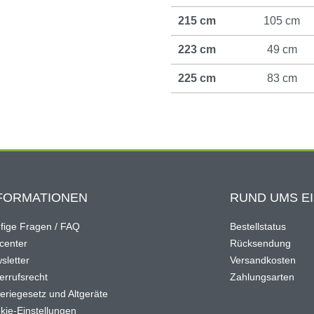
215 cm
105 cm
223 cm
49 cm
225 cm
83 cm
FORMATIONEN
RUND UMS E
fige Fragen / FAQ
Bestellstatus
ocenter
Rücksendung
sletter
Versandkosten
errufsrecht
Zahlungsarten
teriegesetz und Altgeräte
kie-Einstellungen