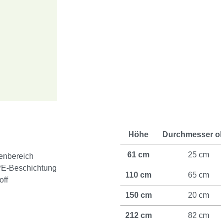
Höhe
Durchmesser o
61 cm
25 cm
ßenbereich
 PE-Beschichtung
110 cm
65 cm
off
150 cm
20 cm
212 cm
82 cm