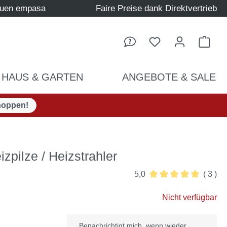
auen empasa
Faire Preise dank Direktvertrieb
Ware
HAUS & GARTEN
ANGEBOTE & SALE
hoppen!
izpilze / Heizstrahler
5,0
( 3 )
Durchschnittliche Be
Nicht verfügbar
Benachrichtigt mich, wenn wieder