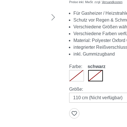
Preise inkl. MwSt. zzgl.
Versandkosten
Für Gasheizer / Heizstrahl
Schutz vor Regen & Schm
Verschiedene Größen wäh
Verschiedene Farben verf
Material: Polyester Oxfor
integrierter Reißverschlus
inkl. Gummizugband
Farbe:
schwarz
weiß
schwarz
(Diese Option ist zurzeit nic
(Diese Option ist 
auswählen
Größe
: