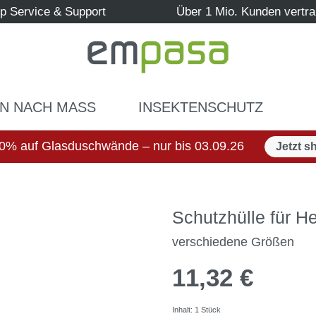
p Service & Support
Über 1 Mio. Kunden vertr
N NACH MASS
INSEKTENSCHUTZ
0% auf Glasduschwände – nur bis 03.09.26
Jetzt s
Schutzhülle für He
verschiedene Größen
11,32 €
Inhalt:
1 Stück