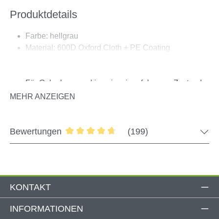
Produktdetails
Farbe: hellgrau
Material: 600D Oxford Cloth + PE Coating
Stoffstärke: 350 g/m²
Je nach Länge mit 3 – 12 Klettbändern befestigt
Für Gelenkarmmarkisen im eingefahrenen Zustand
Geeignet für montierte oder abmontierte Markisen
MEHR ANZEIGEN
nicht geeignet für empasa Kassettenmarkisen
Bewertungen
(199)
Größen
Durchschnittliche Bewertung von 4.76 
200 x 19 x 19 cm (3 Klettbänder)
250 x 19 x 19 cm (3 Klettbänder)
300 x 19 x 19 cm (4 Klettbänder)
KONTAKT
350 x 19 x 19 cm (5 Klettbänder)
400 x 19 x 19 cm (7 Klettbänder)
INFORMATIONEN
450 x 19 x 19 cm (9 Klettbänder)