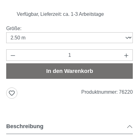
Verfügbar, Lieferzeit: ca. 1-3 Arbeitstage
auswählen
Größe
:
Produkt Anzahl: Gib den gewünschten Wert e
In den Warenkorb
Produktnummer:
76220
Beschreibung