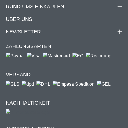
500 x 19 x 19 cm (12 Klettbänder)
RUND UMS EINKAUFEN
ÜBER UNS
NEWSLETTER
Nur für manuelle & elektrische
Gelenkarmmarkisen mit passenden Größen
ZAHLUNGSARTEN
geeignet! Nicht geeignet für Kassettenmarkisen.
VERSAND
Interesse an einer neuen
Gelenkarmmarkise?
NACHHALTIGKEIT
Schau bei unseren
Gelenkarmmarkisen
vorbei, um dir einen preiswerten
Sonnenschutz zu sichern!