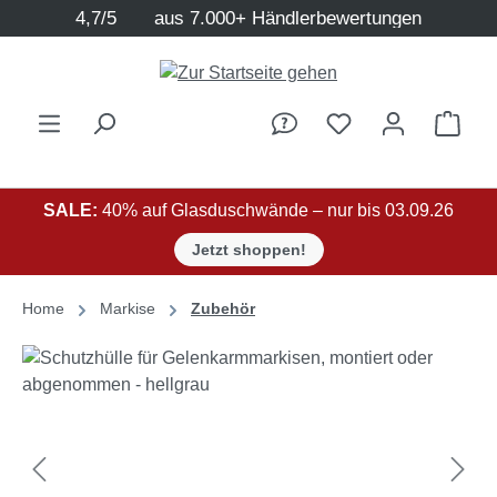
4,7/5
aus 7.000+ Händlerbewertungen
Zum Hauptinhalt springen
Ware
SALE:
40% auf Glasduschwände – nur bis 03.09.26
Jetzt shoppen!
Home
Markise
Zubehör
Bildergalerie überspringen