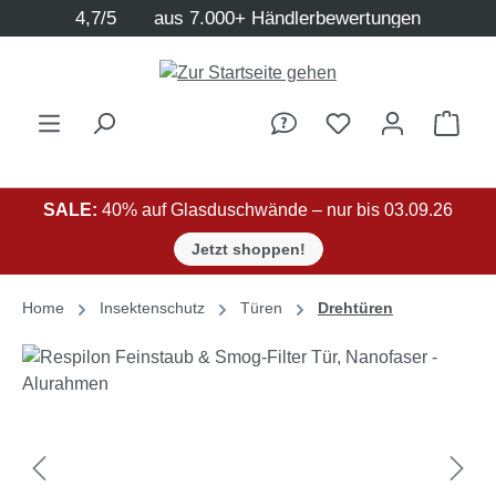
4,7/5
aus 7.000+ Händlerbewertungen
Zum Hauptinhalt springen
Ware
SALE:
40% auf Glasduschwände – nur bis 03.09.26
Jetzt shoppen!
Home
Insektenschutz
Türen
Drehtüren
Bildergalerie überspringen