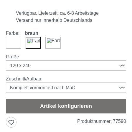
Verfügbar, Lieferzeit: ca. 6-8 Arbeitstage
Versand nur innerhalb Deutschlands
Farbe:
braun
weiß
braun
anthrazit
auswählen
Größe
:
auswählen
Zuschnitt/Aufbau
:
Artikel konfigurieren
Produktnummer:
77590