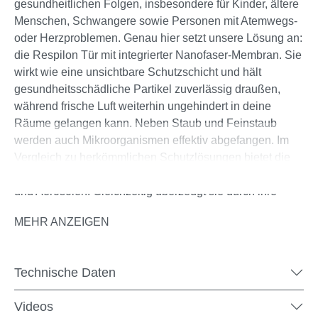
gesundheitlichen Folgen, insbesondere für Kinder, ältere
Menschen, Schwangere sowie Personen mit Atemwegs-
oder Herzproblemen. Genau hier setzt unsere Lösung an:
die Respilon Tür mit integrierter Nanofaser-Membran. Sie
wirkt wie eine unsichtbare Schutzschicht und hält
gesundheitsschädliche Partikel zuverlässig draußen,
während frische Luft weiterhin ungehindert in deine
Räume gelangen kann. Neben Staub und Feinstaub
werden auch Mikroorganismen effektiv abgefangen. Im
Vergleich zu herkömmlichen Schutzlösungen bietet die
Tür zusätzlich Schutz vor Pollen, Abgasen, Smog, Milben
und Aerosolen. Gleichzeitig überzeugt sie durch ihre
robuste Verarbeitung und eine hohe Widerstandsfähigkeit
MEHR ANZEIGEN
im Alltag.
Technische Daten
Produktdetails:
Videos
Erhältlich als Selbstbausatz, Zuschnitt oder komplett