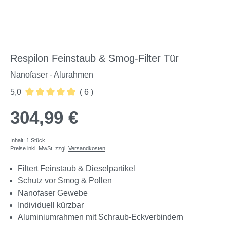
Respilon Feinstaub & Smog-Filter Tür
Nanofaser - Alurahmen
5,0
( 6 )
Durchschnittliche Bewertung von 5 von 5 Sternen
304,99 €
Inhalt:
1 Stück
Preise inkl. MwSt. zzgl.
Versandkosten
Filtert Feinstaub & Dieselpartikel
Schutz vor Smog & Pollen
Nanofaser Gewebe
Individuell kürzbar
Aluminiumrahmen mit Schraub-Eckverbindern