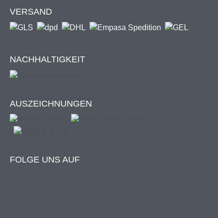
Filtert bis zu 92,83% aller Abgas- / Dieselpartikel
VERSAND
(Partikelgröße >= 1,0 µm)
Filtert bis zu 98,23% aller Smog-Artikel
(Partikelgröße >= 2,5 µm)
Filtert 99,73% aller Pollen (Partikelgröße >= 5 µm)
NACHHALTIGKEIT
Gesundheitsschutz des 21. Jahrhunderts
Nanofaser-Membran mit atmungsaktivem Netz
Ganzjährige Anwendung
AUSZEICHNUNGEN
Langlebigkeit
Nicht für Feuchträume geeignet.
FOLGE UNS AUF
Unabhängiger Filtertest:
Das Bild zeigt unter dem Mikroskop vergrößerte Aufnahmen de