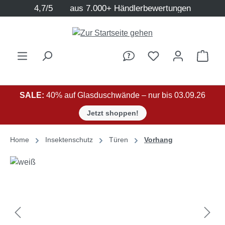
4,7/5
aus 7.000+ Händlerbewertungen
Zum Hauptinhalt springen
Ware
SALE:
40% auf Glasduschwände – nur bis 03.09.26
Jetzt shoppen!
Home
Insektenschutz
Türen
Vorhang
Bildergalerie überspringen