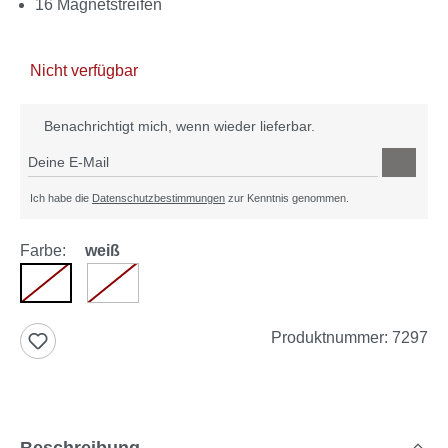
16 Magnetstreifen
Nicht verfügbar
Benachrichtigt mich, wenn wieder lieferbar.
Deine E-Mail
Ich habe die
Datenschutzbestimmungen
zur Kenntnis genommen.
Farbe:
weiß
weiß
schwarz
(Diese Option ist zurzeit nicht verfügbar.)
(Diese Option ist zurzeit nicht verfügbar.)
Produktnummer:
7297
Beschreibung