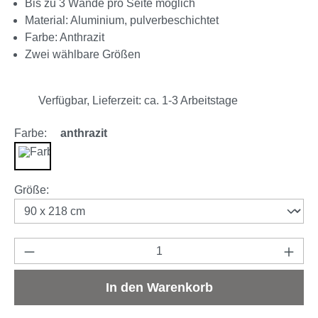
Bis zu 3 Wände pro Seite möglich
Material: Aluminium, pulverbeschichtet
Farbe: Anthrazit
Zwei wählbare Größen
Verfügbar, Lieferzeit: ca. 1-3 Arbeitstage
Farbe:
anthrazit
anthrazit
auswählen
Größe
:
Produkt Anzahl: Gib den gewünschten Wert e
In den Warenkorb