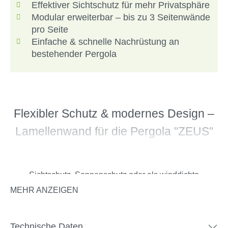
Effektiver Sichtschutz für mehr Privatsphäre
Modular erweiterbar – bis zu 3 Seitenwände
pro Seite
Einfache & schnelle Nachrüstung an
bestehender Pergola
Flexibler Schutz & modernes Design –
Lamellenwand für die Pergola "ZEUS"
Die hochwertige Lamellenwand aus robustem Aluminium
ist eine perfekte Ergänzung für die Pergola ZEUS. Ob als
Sichtschutz, Sonnenschutz oder als winddichte
Seitenwand – sie passt sich allen Bedürfnissen an.
MEHR ANZEIGEN
Mittels manuell verstellbarer Lamellen können Lichteinfall
und Belüftung nach Wunsch individuell gesteuert werden.
Hohe Windbeständigkeit und Schutz vor verschiedenen
Technische Daten