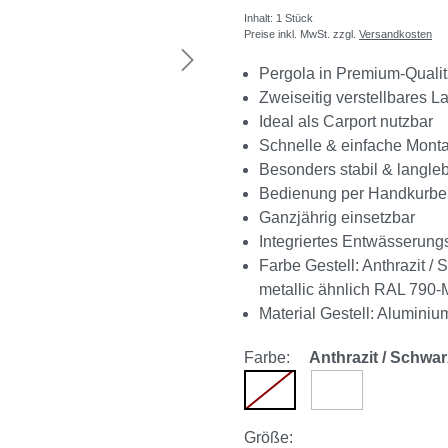
Inhalt:
1 Stück
Preise inkl. MwSt. zzgl.
Versandkosten
Pergola in Premium-Qualit
Zweiseitig verstellbares 
Ideal als Carport nutzbar
Schnelle & einfache Mont
Besonders stabil & langle
Bedienung per Handkurbe
Ganzjährig einsetzbar
Integriertes Entwässerun
Farbe Gestell: Anthrazit /
metallic ähnlich RAL 790-
Material Gestell: Aluminiu
Farbe:
Anthrazit / Schwar
Anthrazit / Schwarz metal
weiß
(Diese Option ist zurzeit nic
auswählen
Größe
: