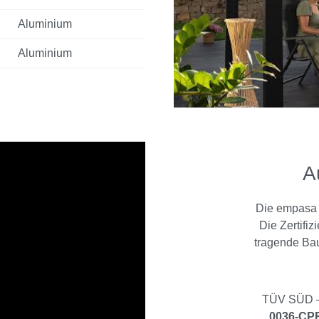
Aluminium
Aluminium
A
Die empasa 
Die Zertifi
tragende Bau
TÜV SÜD – 
0036-CPR