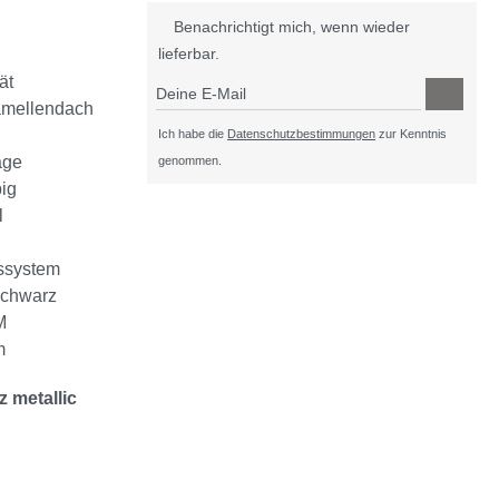
Benachrichtigt mich, wenn wieder
lieferbar.
ät
Deine E-Mail
Lamellendach
Ich habe die
Datenschutzbestimmungen
zur Kenntnis
age
genommen.
big
l
gssystem
 Schwarz
M
m
z metallic
lic
ht verfügbar.)