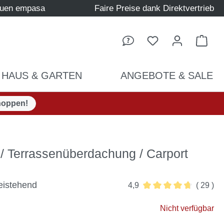
auen empasa
Faire Preise dank Direktvertrieb
Ware
HAUS & GARTEN
ANGEBOTE & SALE
hoppen!
/ Terrassenüberdachung / Carport
eistehend
4,9
( 29 )
Durchschnittliche Bew
Nicht verfügbar