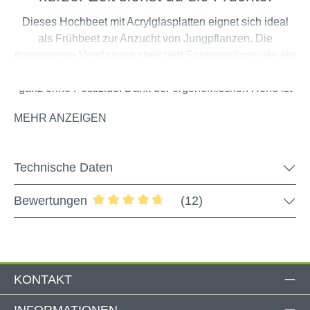
Dieses Hochbeet mit Acrylglasplatten eignet sich ideal
als Frühbeet zur Anzucht von Jungpflanzen. Die
transparente Verglasung speichert Sonnenwärme wie ein
Gewächshaus und schützt gleichzeitig vor Schädlingen –
ganz ohne Pestizide. Dank der ergonomischen Höhe ist
die Pflege rückenschonend. Der Deckel lässt sich
MEHR ANZEIGEN
stufenlos öffnen, für Belüftung oder komplett
hochklappen, um bequem zu arbeiten. Eine Ablagefläche
bietet Platz für dein Gartenwerkzeug.
Technische Daten
Bewertungen
(12)
Produktdetails
Durchschnittliche Bewertung von 4.83 
Maße (L/B/H): ca. 49 x 90 x 95 cm
Farbe: Naturholz
KONTAKT
Material: Tannenholz / Acrylglas
Fassungsvermögen: ca. 130 Liter