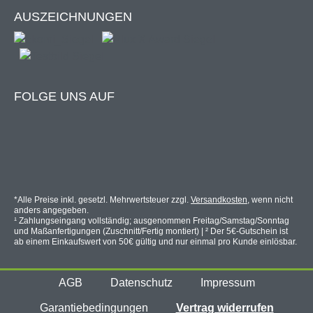
AUSZEICHNUNGEN
Entdecke weitere Hochbeete von
empasa:
FOLGE UNS AUF
Hochbeet "RAISE 1 XL"
Zum Produkt
*Alle Preise inkl. gesetzl. Mehrwertsteuer zzgl.
Versandkosten
, wenn nicht
anders angegeben.
¹ Zahlungseingang vollständig; ausgenommen Freitag/Samstag/Sonntag
und Maßanfertigungen (Zuschnitt/Fertig montiert) | ² Der 5€-Gutschein ist
Hochbeet "RAISE 1 S"
ab einem Einkaufswert von 50€ gültig und nur einmal pro Kunde einlösbar.
Zum Produkt
AGB
Datenschutz
Impressum
Garantiebedingungen
Vertrag widerrufen