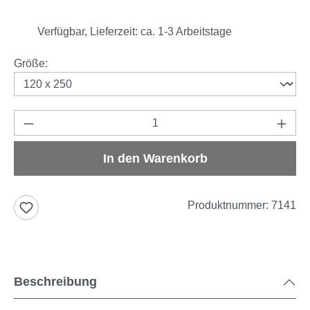
Verfügbar, Lieferzeit: ca. 1-3 Arbeitstage
auswählen
Größe
:
Produkt Anzahl: Gib den gewünschten Wert e
In den Warenkorb
Produktnummer:
7141
Beschreibung