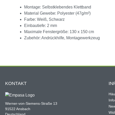
Montage: Selbstklebendes Klettband
Material Gewebe: Polyester (47g/m²)
Farbe: Weiß, Schwarz
Einbautiefe: 2 mm
Maximale Fenstergröße: 130 x 150 cm
Zubehör: Andrückhilfe, Montagewerkzeug
KONTAKT
IN
Häu
Inf
Werner-von-Siemens-Straße 13
New
91522 Ansbach
Wid
Deutschland