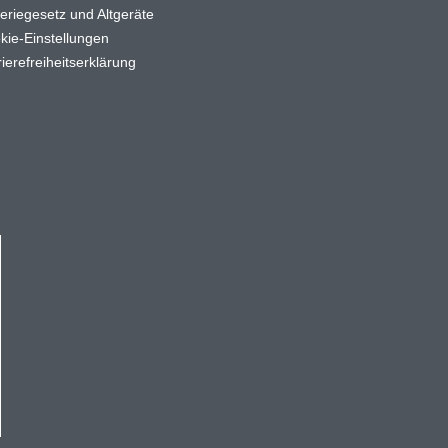
teriegesetz und Altgeräte
kie-Einstellungen
ierefreiheitserklärung
kaufswert von 50€ gültig und nur einmal pro Kunde einlösbar.