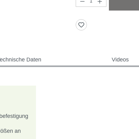
Produkt Anzahl: Gi
echnische Daten
Videos
tbefestigung
größen an