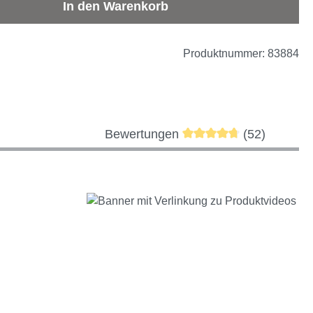
b den gewünschten Wert ein oder benutze d
In den Warenkorb
Produktnummer:
83884
Durchschnittliche Bewe
Bewertungen
(52)