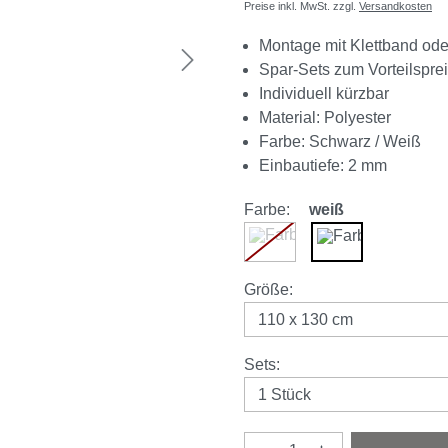
Preise inkl. MwSt. zzgl.
Versandkosten
Montage mit Klettband od
Spar-Sets zum Vorteilspre
Individuell kürzbar
Material: Polyester
Farbe: Schwarz / Weiß
Einbautiefe: 2 mm
Farbe:
weiß
schwarz
weiß
(Diese Option ist zurzeit nic
auswählen
Größe
:
auswählen
Sets
: