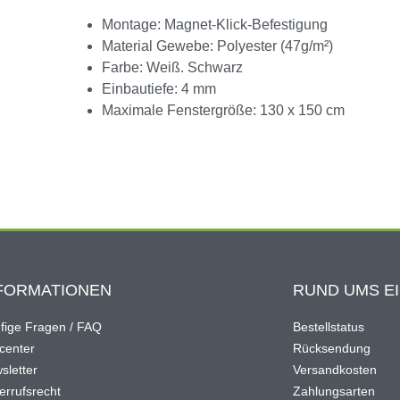
Montage: Magnet-Klick-Befestigung
Material Gewebe: Polyester (47g/m²)
Farbe: Weiß. Schwarz
Einbautiefe: 4 mm
Maximale Fenstergröße: 130 x 150 cm
FORMATIONEN
RUND UMS E
fige Fragen / FAQ
Bestellstatus
ocenter
Rücksendung
sletter
Versandkosten
errufsrecht
Zahlungsarten