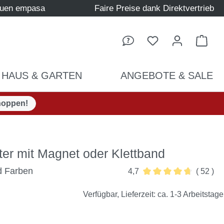
auen empasa
Faire Preise dank Direktvertrieb
Ware
HAUS & GARTEN
ANGEBOTE & SALE
hoppen!
ster mit Magnet oder Klettband
d Farben
4,7
( 52 )
Durchschnittliche Bew
Verfügbar, Lieferzeit: ca. 1-3 Arbeitstage