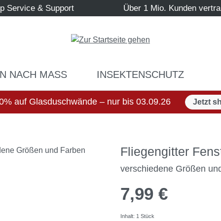
p Service & Support
Über 1 Mio. Kunden vertr
N NACH MASS
INSEKTENSCHUTZ
0% auf Glasduschwände – nur bis 03.09.26
Jetzt s
Fliegengitter Fen
verschiedene Größen un
7,99 €
Inhalt:
1 Stück