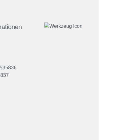
mationen
9535836
5837