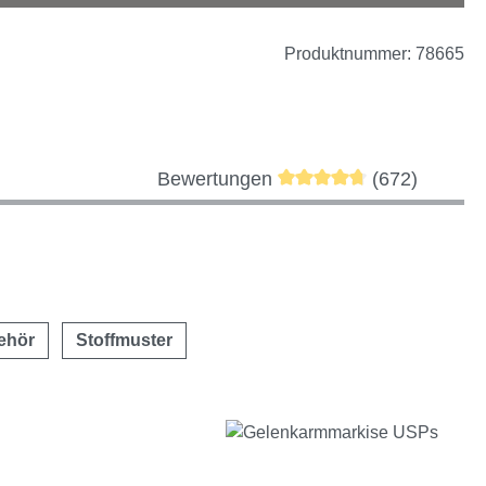
Produktnummer:
78665
Durchschnittliche Bewer
Bewertungen
(672)
ehör
Stoffmuster