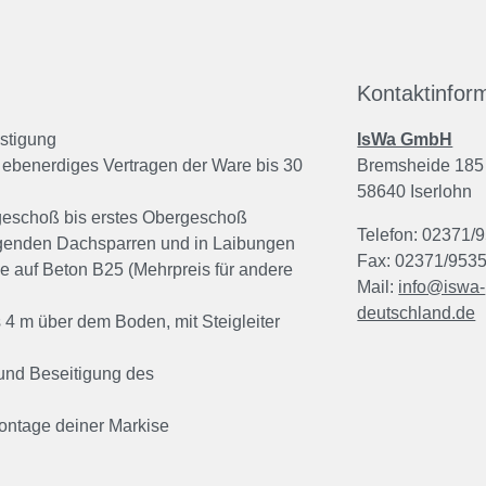
Kontaktinfor
stigung
IsWa GmbH
 ebenerdiges Vertragen der Ware bis 30
Bremsheide 185
58640 Iserlohn
eschoß bis erstes Obergeschoß
Telefon: 02371/
egenden Dachsparren und in Laibungen
Fax: 02371/953
ge auf Beton B25 (Mehrpreis für andere
Mail:
info@iswa-
deutschland.de
 4 m über dem Boden, mit Steigleiter
und Beseitigung des
ontage deiner Markise