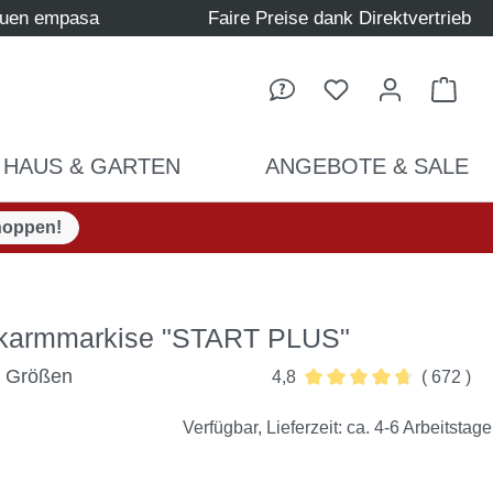
auen empasa
Faire Preise dank Direktvertrieb
Ware
HAUS & GARTEN
ANGEBOTE & SALE
hoppen!
nkarmmarkise "START PLUS"
d Größen
4,8
( 672 )
Durchschnittliche Bewer
Verfügbar, Lieferzeit: ca. 4-6 Arbeitstage