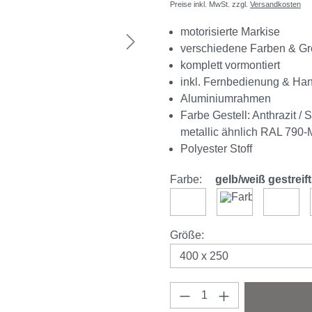
Preise inkl. MwSt. zzgl.
Versandkosten
motorisierte Markise
verschiedene Farben & G
komplett vormontiert
inkl. Fernbedienung & Ha
Aluminiumrahmen
Farbe Gestell: Anthrazit /
metallic ähnlich RAL 790-
Polyester Stoff
Farbe:
gelb/weiß gestreift
hellgrau
anthrazit
elfenb
auswählen
Größe
:
Produkt Anzahl: Gi