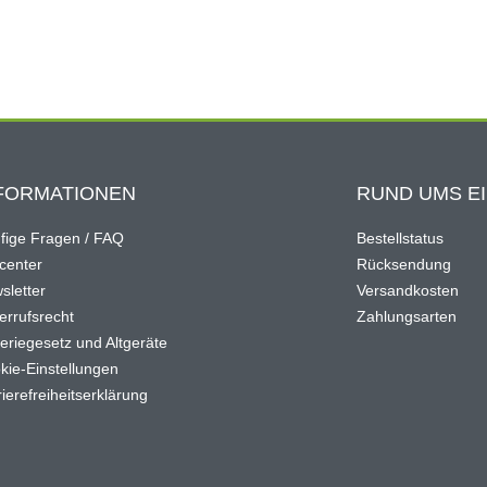
FORMATIONEN
RUND UMS E
fige Fragen / FAQ
Bestellstatus
ocenter
Rücksendung
sletter
Versandkosten
errufsrecht
Zahlungsarten
teriegesetz und Altgeräte
kie-Einstellungen
ierefreiheitserklärung