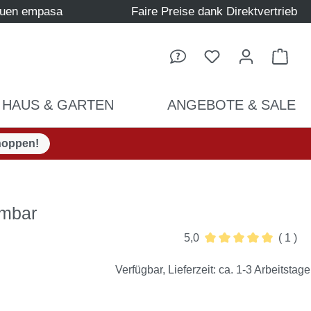
auen empasa
Faire Preise dank Direktvertrieb
Ware
HAUS & GARTEN
ANGEBOTE & SALE
hoppen!
0mbar
5,0
( 1 )
Durchschnittliche Be
Verfügbar, Lieferzeit: ca. 1-3 Arbeitstage