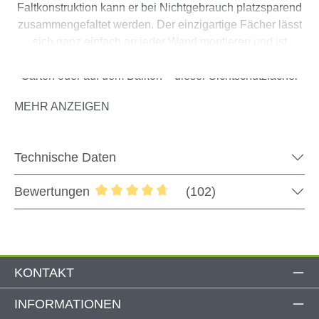
Faltkonstruktion kann er bei Nichtgebrauch platzsparend
zusammengefaltet werden. Der einzigartige Fächer lässt
sich ganz einfach an jeder Wand montieren und ist
besonders auf dem Balkon eine ideale Lösung. Ob im
Garten oder auf dem Balkon – dieser Sichtschutzfächer
überzeugt nicht nur durch seine praktische Funktionalität,
MEHR ANZEIGEN
sondern auch durch seine ansprechende Optik, die
garantiert zum Hingucker wird. Der hochwertige,
schmutzabweisende Polyesterstoff bietet zuverlässigen
Technische Daten
Schutz vor Wind und verschiedenen
Witterungsbedingungen.
Bewertungen
(102)
Durchschnittliche Bewertung von 4.78 
Produktdetails
KONTAKT
Verschiedene Größen wählbar
Maße Wandhalterung: 97 x 109 mm
INFORMATIONEN
Tuchfarben: Anthrazit, Terracotta, Grau