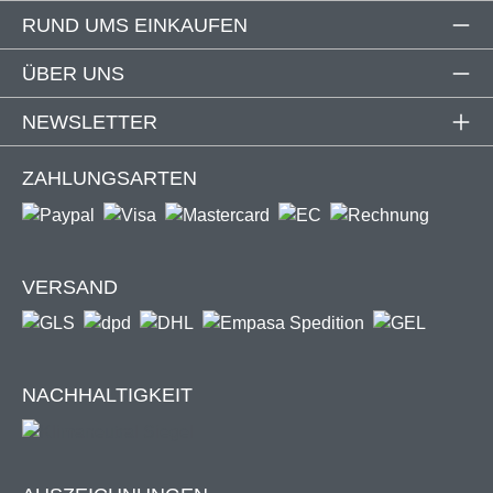
Gestell Farbe: RAL 9011 mit glänzendem Metallic-
RUND UMS EINKAUFEN
Effekt
Ausfahrbar bis Windstärke 4
ÜBER UNS
Inkl. Wandhalter
Material Gestell: Stahl, pulverbeschichtet
NEWSLETTER
Gewebe: 180 g/m² Polyester mit PU-Beschichtung
Ohne Schrauben & Dübel
ZAHLUNGSARTEN
VERSAND
Windstärke 4 (Windklasse 1):
Markise darf bis
max. Windstärke 4 (= mäßige Brise mit
NACHHALTIGKEIT
Windstärken bis max. 28 km/h. Hierbei bewegen
sich Zweige und dünne Äste.) ausgefahren
werden.