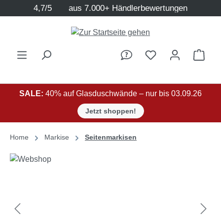
4,7/5
aus 7.000+ Händlerbewertungen
Zum Hauptinhalt springen
Ware
SALE:
40% auf Glasduschwände – nur bis 03.09.26
Jetzt shoppen!
Home
Markise
Seitenmarkisen
Bildergalerie überspringen