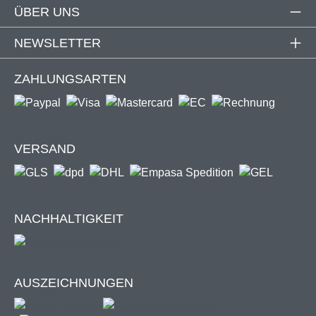
ÜBER UNS
Montage ohne Bohren
Schwarzes Filatec® Gewebe
NEWSLETTER
Umlaufende Bürstendichtung
Befestigung am vorhandenen Fensterrahmen
ZAHLUNGSARTEN
Einbautiefe: 11 mm
Auflagefläche: 12 mm
Profile: Aluminium
Eckverbinder: geschraubt (Torx-Schrauben)
VERSAND
Wie messe ich richtig?
NACHHALTIGKEIT
Wir zeigen dir worauf es ankommt!
AUSZEICHNUNGEN
zur Anleitung