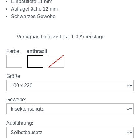
Einbautiefe 11 mm
Auflagefläche 12 mm
Schwarzes Gewebe
Verfügbar, Lieferzeit: ca. 1-3 Arbeitstage
Farbe:
anthrazit
weiß
anthrazit
braun
(Diese Option ist zurzeit nicht verfügbar.)
auswählen
Größe
:
auswählen
Gewebe
:
auswählen
Ausführung
: